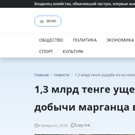
Владелец хозяйства, обвинивший пастуха, впервые вы
Владелец хозяйства, обвинивший пастуха, впервые вы
МЕНЮ
ОБЩЕСТВО
ПОЛИТИКА
ЭКОНОМИКА
СПОРТ
КУЛЬТУРА
Главная
/
Новости
/
1,3 млрд тенге ущерба из-за нел
1,3 млрд тенге ущ
добычи марганца 
4 февраля, 2026
Copy link