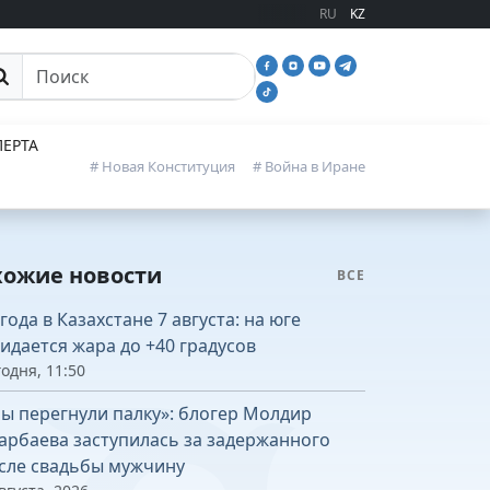
RU
KZ
иск
ЕРТА
# Новая Конституция
# Война в Иране
хожие новости
ВСЕ
года в Казахстане 7 августа: на юге
идается жара до +40 градусов
одня, 11:50
ы перегнули палку»: блогер Молдир
арбаева заступилась за задержанного
сле свадьбы мужчину