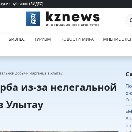
ступил публично (ВИДЕО)
ступил публично (ВИДЕО)
По
БИЗНЕС
ТУРИЗМ
НОВОСТИ МИРА
МНЕНИЕ ЭКСП
С
егальной добычи марганца в Улытау
ерба из-за нелегальной
По
ож
Сег
в Улытау
«М
Ан
по