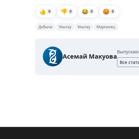
👍
👎
😂
😡
0
0
0
0
Добыча
Улытау
Ұлытау
Марганец
Выпускаю
Асемай Макуова
Все стат