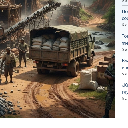
6 а
По
со
6 а
То
жи
5 а
Вл
вп
5 а
«К
гл
5 а