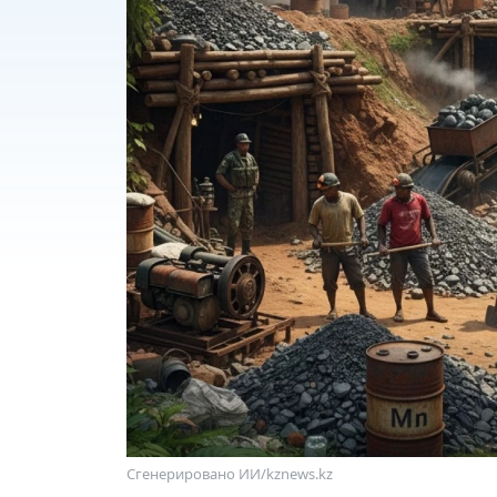
Сгенерировано ИИ/kznews.kz