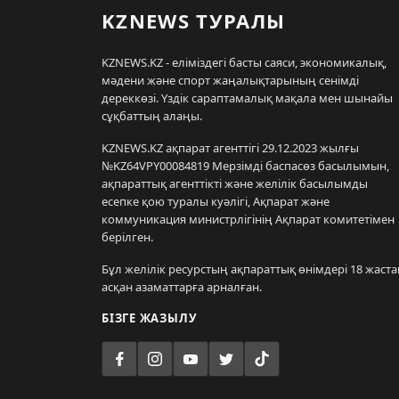
KZNEWS ТУРАЛЫ
KZNEWS.KZ - еліміздегі басты саяси, экономикалық,
мәдени және спорт жаңалықтарының сенімді
дереккөзі. Үздік сараптамалық мақала мен шынайы
сұқбаттың алаңы.
KZNEWS.KZ ақпарат агенттігі 29.12.2023 жылғы
№KZ64VPY00084819 Мерзімді баспасөз басылымын,
ақпараттық агенттікті және желілік басылымды
есепке қою туралы куәлігі, Ақпарат және
коммуникация министрлігінің Ақпарат комитетімен
берілген.
Бұл желілік ресурстың ақпараттық өнімдері 18 жаста
асқан азаматтарға арналған.
БІЗГЕ ЖАЗЫЛУ