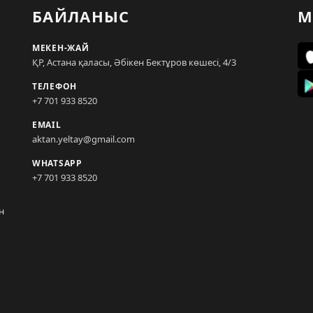
БАЙЛАНЫС
М
МЕКЕН-ЖАЙ
ҚР, Астана қаласы, Әбікен Бектұров көшесі, 4/3
ТЕЛЕФОН
+7 701 933 8520
EMAIL
aktan.yeltay@gmail.com
WHATSAPP
+7 701 933 8520
н