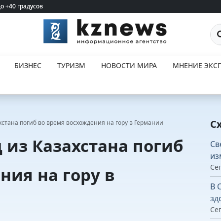
до +40 градусов
до +40 градусов
По
БИЗНЕС
ТУРИЗМ
НОВОСТИ МИРА
МНЕНИЕ ЭКСП
С
хстана погиб во время восхождения на гору в Германии
 из Казахстана погиб
Св
из
Сег
ния на гору в
В 
зд
Сег