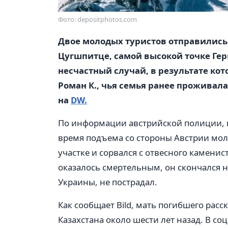
Фото: depositphotos.com
Двое молодых туристов отправились 
Цугшпитце, самой высокой точке Ге
несчастный случай, в результате ко
Роман К., чья семья ранее проживала
на
DW.
По информации австрийской полиции, п
время подъема со стороны Австрии мол
участке и сорвался с отвесного каменис
оказалось смертельным, он скончался н
Украины, не пострадал.
Как сообщает Bild, мать погибшего расс
Казахстана около шести лет назад. В с