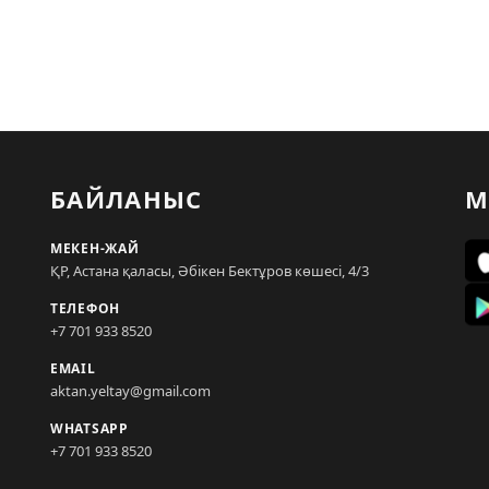
БАЙЛАНЫС
М
МЕКЕН-ЖАЙ
ҚР, Астана қаласы, Әбікен Бектұров көшесі, 4/3
ТЕЛЕФОН
+7 701 933 8520
EMAIL
aktan.yeltay@gmail.com
WHATSAPP
+7 701 933 8520