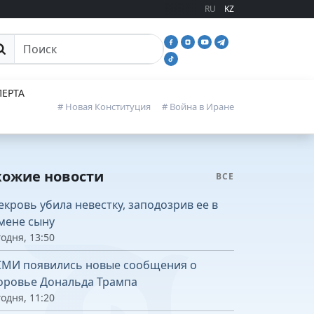
RU
KZ
иск
ЕРТА
# Новая Конституция
# Война в Иране
хожие новости
ВСЕ
екровь убила невестку, заподозрив ее в
мене сыну
одня, 13:50
СМИ появились новые сообщения о
оровье Дональда Трампа
одня, 11:20