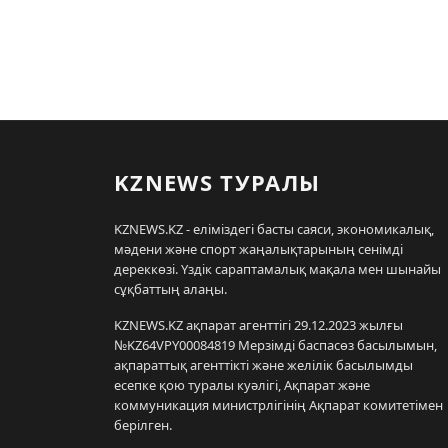
KZNEWS ТУРАЛЫ
KZNEWS.KZ - еліміздегі басты саяси, экономикалық,
мәдени және спорт жаңалықтарының сенімді
дереккөзі. Үздік сараптамалық мақала мен шынайы
сұқбаттың алаңы.
KZNEWS.KZ ақпарат агенттігі 29.12.2023 жылғы
№KZ64VPY00084819 Мерзімді баспасөз басылымын,
ақпараттық агенттікті және желілік басылымды
есепке қою туралы куәлігі, Ақпарат және
коммуникация министрлігінің Ақпарат комитетімен
берілген.