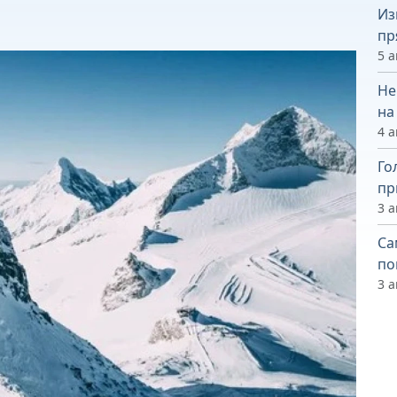
Из
пр
5 а
Не
на
4 а
Го
пр
3 а
Са
по
3 а