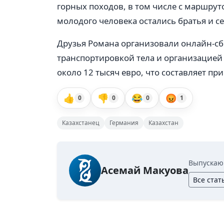
горных походов, в том числе с маршрут
молодого человека остались братья и с
Друзья Романа организовали онлайн-сб
транспортировкой тела и организацией 
около 12 тысяч евро, что составляет пр
👍
👎
😂
😡
0
0
0
1
Казахстанец
Германия
Казахстан
Выпускаю
Асемай Макуова
Все стат