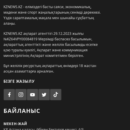
KZNEWS.KZ - еліміздегі басты саяси, экономикалық,
мәдени және спорт жаңалықтарының сенімді дереккөзі.
Үздік сараптамалық мақала мен шынайы сұқбаттың
алаңы.
KZNEWS.KZ ақпарат агенттігі 29.12.2023 жылғы
№KZ64VPY00084819 Мерзімді баспасөз басылымын,
ақпараттық агенттікті және желілік басылымды есепке
қою туралы куәлігі, Ақпарат және коммуникация
министрлігінің Ақпарат комитетімен берілген.
Бұл желілік ресурстың ақпараттық өнімдері 18 жастан
асқан азаматтарға арналған.
БІЗГЕ ЖАЗЫЛУ
БАЙЛАНЫС
МЕКЕН-ЖАЙ
ҚР, Астана қаласы, Әбікен Бектұров көшесі, 4/3