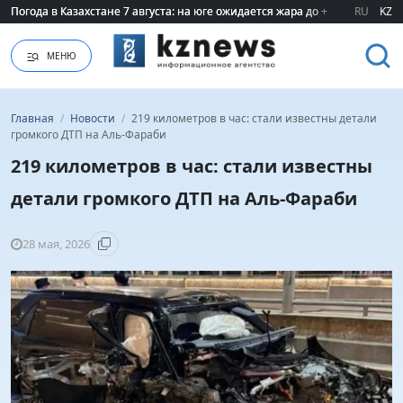
Погода в Казахстане 7 августа: на юге ожидается жара до +40 градусов
Погода в Казахстане 7 августа: на юге ожидается жара до +40 градусов
RU
KZ
МЕНЮ
Главная
/
Новости
/
219 километров в час: стали известны детали
громкого ДТП на Аль-Фараби
219 километров в час: стали известны
детали громкого ДТП на Аль-Фараби
28 мая, 2026