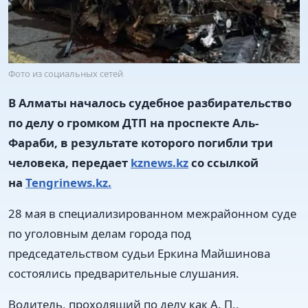
Фото из социальных сетей
В Алматы началось судебное разбирательство
по делу о громком ДТП на проспекте Аль-
Фараби, в результате которого погибли три
человека, передает
kznews.kz
со ссылкой
на
Tengrinews.kz.
28 мая в специализированном межрайонном суде
по уголовным делам города под
председательством судьи Еркина Майшинова
состоялись предварительные слушания.
Водитель, проходящий по делу как А. П.,