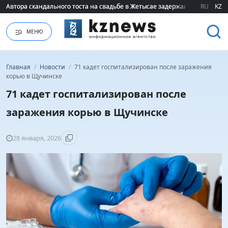
Автора скандального тоста на свадьбе в Жетысае задержали
Автора скандального тоста на свадьбе в Жетысае задержали
RU
KZ
МЕНЮ
Главная
/
Новости
/
71 кадет госпитализирован после заражения
корью в Щучинске
71 кадет госпитализирован после
заражения корью в Щучинске
28 января, 2026