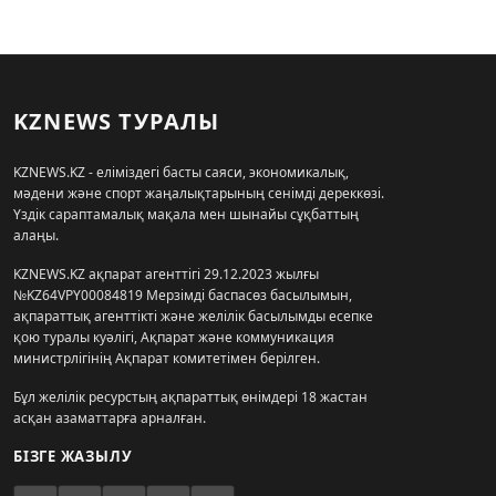
KZNEWS ТУРАЛЫ
KZNEWS.KZ - еліміздегі басты саяси, экономикалық,
мәдени және спорт жаңалықтарының сенімді дереккөзі.
Үздік сараптамалық мақала мен шынайы сұқбаттың
алаңы.
KZNEWS.KZ ақпарат агенттігі 29.12.2023 жылғы
№KZ64VPY00084819 Мерзімді баспасөз басылымын,
ақпараттық агенттікті және желілік басылымды есепке
қою туралы куәлігі, Ақпарат және коммуникация
министрлігінің Ақпарат комитетімен берілген.
Бұл желілік ресурстың ақпараттық өнімдері 18 жастан
асқан азаматтарға арналған.
БІЗГЕ ЖАЗЫЛУ