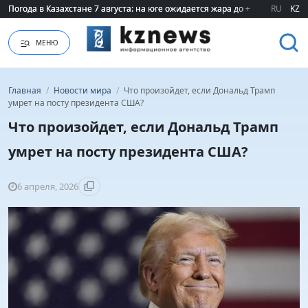
Погода в Казахстане 7 августа: на юге ожидается жара до +40 градусов
Погода в Казахстане 7 августа: на юге ожидается жара до +40 градусов
RU
KZ
МЕНЮ
Главная
/
Новости мира
/
Что произойдет, если Дональд Трамп
умрет на посту президента США?
Что произойдет, если Дональд Трамп
умрет на посту президента США?
6 апреля, 2026