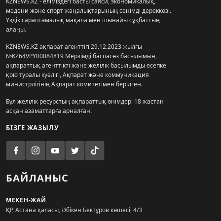
KZNEWS.KZ - еліміздегі басты саяси, экономикалық,
мәдени және спорт жаңалықтарының сенімді дереккөзі.
Үздік сараптамалық мақала мен шынайы сұқбаттың
алаңы.
KZNEWS.KZ ақпарат агенттігі 29.12.2023 жылғы
№KZ64VPY00084819 Мерзімді баспасөз басылымын,
ақпараттық агенттікті және желілік басылымды есепке
қою туралы куәлігі, Ақпарат және коммуникация
министрлігінің Ақпарат комитетімен берілген.
Бұл желілік ресурстың ақпараттық өнімдері 18 жастан
асқан азаматтарға арналған.
БІЗГЕ ЖАЗЫЛУ
БАЙЛАНЫС
МЕКЕН-ЖАЙ
ҚР, Астана қаласы, Әбікен Бектұров көшесі, 4/3