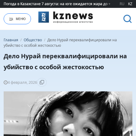
Погода в Казахстане 7 августа: на юге ожидается жара до +40 градусов
Погода в Казахстане 7 августа: на юге ожидается жара до +40 градусов
RU
KZ
МЕНЮ
Главная
/
Общество
/
Дело Нурай переквалифицировали на
убийство с особой жестокостью
Дело Нурай переквалифицировали на
убийство с особой жестокостью
4 февраля, 2026