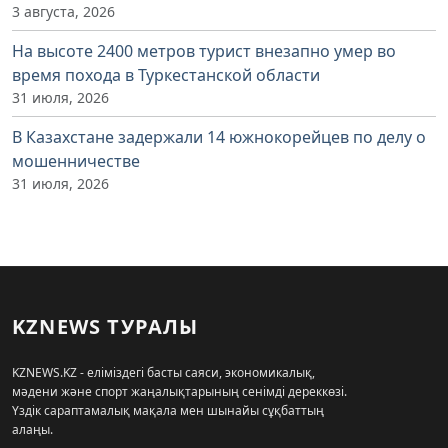
3 августа, 2026
На высоте 2400 метров турист внезапно умер во
время похода в Туркестанской области
31 июля, 2026
В Казахстане задержали 14 южнокорейцев по делу о
мошенничестве
31 июля, 2026
KZNEWS ТУРАЛЫ
KZNEWS.KZ - еліміздегі басты саяси, экономикалық,
мәдени және спорт жаңалықтарының сенімді дереккөзі.
Үздік сараптамалық мақала мен шынайы сұқбаттың
алаңы.