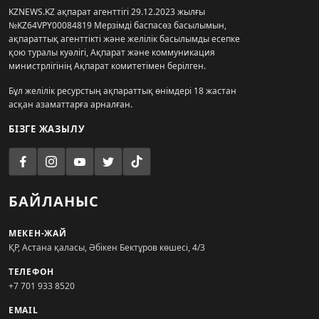
KZNEWS.KZ ақпарат агенттігі 29.12.2023 жылғы
№KZ64VPY00084819 Мерзімді баспасөз басылымын,
ақпараттық агенттікті және желілік басылымды есепке
қою туралы куәлігі, Ақпарат және коммуникация
министрлігінің Ақпарат комитетімен берілген.
Бұл желілік ресурстың ақпараттық өнімдері 18 жастан
асқан азаматтарға арналған.
БІЗГЕ ЖАЗЫЛУ
БАЙЛАНЫС
МЕКЕН-ЖАЙ
ҚР, Астана қаласы, Әбікен Бектұров көшесі, 4/3
ТЕЛЕФОН
+7 701 933 8520
EMAIL