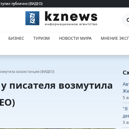
ступил публично (ВИДЕО)
ступил публично (ВИДЕО)
По
БИЗНЕС
ТУРИЗМ
НОВОСТИ МИРА
МНЕНИЕ ЭКСП
С
озмутила казахстанцев (ВИДЕО)
у писателя возмутила
Ав
Же
5 а
ЕО)
"Я
де
3 а