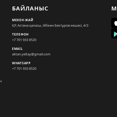
БАЙЛАНЫС
М
МЕКЕН-ЖАЙ
ҚР, Астана қаласы, Әбікен Бектұров көшесі, 4/3
ТЕЛЕФОН
+7 701 933 8520
EMAIL
aktan.yeltay@gmail.com
WHATSAPP
+7 701 933 8520
н