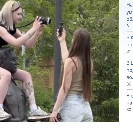
На
ум
об
31
В 
по
31
В 
по
во
30
Во
на
30