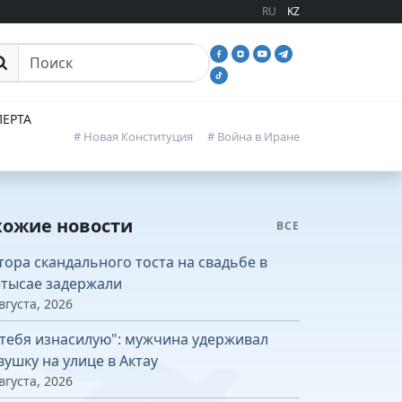
RU
KZ
иск
ЕРТА
# Новая Конституция
# Война в Иране
хожие новости
ВСЕ
тора скандального тоста на свадьбе в
тысае задержали
вгуста, 2026
 тебя изнасилую": мужчина удерживал
вушку на улице в Актау
вгуста, 2026