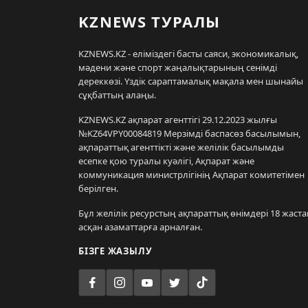
KZNEWS ТУРАЛЫ
KZNEWS.KZ - еліміздегі басты саяси, экономикалық,
мәдени және спорт жаңалықтарының сенімді
дереккөзі. Үздік сараптамалық мақала мен шынайы
сұқбаттың алаңы.
KZNEWS.KZ ақпарат агенттігі 29.12.2023 жылғы
№KZ64VPY00084819 Мерзімді баспасөз басылымын,
ақпараттық агенттікті және желілік басылымды
есепке қою туралы куәлігі, Ақпарат және
коммуникация министрлігінің Ақпарат комитетімен
берілген.
Бұл желілік ресурстың ақпараттық өнімдері 18 жаста
асқан азаматтарға арналған.
БІЗГЕ ЖАЗЫЛУ