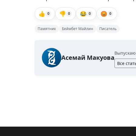
👍
👎
😂
😡
0
0
0
0
Памятник
Беймбет Майлин
Писатель
Выпускаю
Асемай Макуова
Все стат