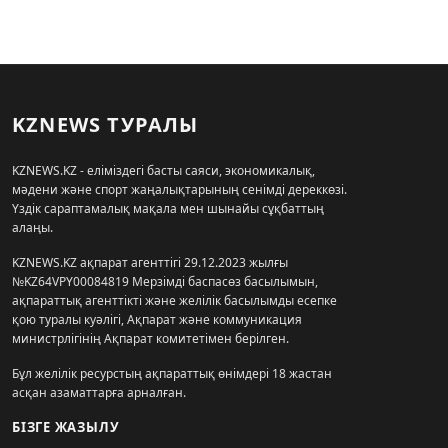
KZNEWS ТУРАЛЫ
KZNEWS.KZ - еліміздегі басты саяси, экономикалық,
мәдени және спорт жаңалықтарының сенімді дереккөзі.
Үздік сараптамалық мақала мен шынайы сұқбаттың
алаңы.
KZNEWS.KZ ақпарат агенттігі 29.12.2023 жылғы
№KZ64VPY00084819 Мерзімді баспасөз басылымын,
ақпараттық агенттікті және желілік басылымды есепке
қою туралы куәлігі, Ақпарат және коммуникация
министрлігінің Ақпарат комитетімен берілген.
Бұл желілік ресурстың ақпараттық өнімдері 18 жастан
асқан азаматтарға арналған.
БІЗГЕ ЖАЗЫЛУ