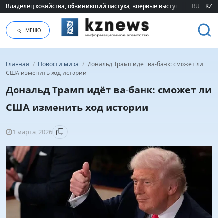
Владелец хозяйства, обвинивший пастуха, впервые выступил публично 
Владелец хозяйства, обвинивший пастуха, впервые выступил публично 
RU
KZ
МЕНЮ
Главная
/
Новости мира
/
Дональд Трамп идёт ва-банк: сможет ли
США изменить ход истории
Дональд Трамп идёт ва-банк: сможет ли
США изменить ход истории
1 марта, 2026