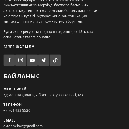
№KZ64VPY00084819 Мерзімді баспасөз басылымын,
ақпараттық агенттікті және желілік басылымды есепке
қою туралы куәлігі, Ақпарат және коммуникация
министрлігінің Ақпарат комитетімен берілген.
Бұл желілік ресурстың ақпараттық өнімдері 18 жастан
асқан азаматтарға арналған.
БІЗГЕ ЖАЗЫЛУ
БАЙЛАНЫС
МЕКЕН-ЖАЙ
ҚР, Астана қаласы, Әбікен Бектұров көшесі, 4/3
ТЕЛЕФОН
+7 701 933 8520
EMAIL
aktan.yeltay@gmail.com