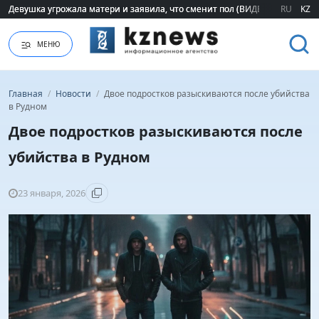
Девушка угрожала матери и заявила, что сменит пол (ВИДЕО)
Девушка угрожала матери и заявила, что сменит пол (ВИДЕО)
RU
KZ
МЕНЮ
Главная
/
Новости
/
Двое подростков разыскиваются после убийства
в Рудном
Двое подростков разыскиваются после
убийства в Рудном
23 января, 2026