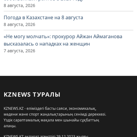
8 августа, 2026
Погода в Казахстане на 8 августа
8 августа, 2026
«Не могу молчать»: прокурор Айжан Аймаганова
высказалась о нападках на женщин
7 августа, 2026
KZNEWS ТУРАЛЫ
KZNEWS.KZ - еліміздегі басты саяси, экономикалық,
мәдени және спорт жаңалықтарының сенімді дереккөзі.
Үздік сараптамалық мақала мен шынайы сұқбаттың
алаңы.
KZNEWS.KZ ақпарат агенттігі 29.12.2023 жылғы