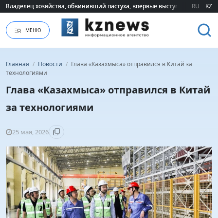
Владелец хозяйства, обвинивший пастуха, впервые выступил публично 
Владелец хозяйства, обвинивший пастуха, впервые выступил публично 
RU
KZ
МЕНЮ
Главная
/
Новости
/
Глава «Казахмыса» отправился в Китай за
технологиями
Глава «Казахмыса» отправился в Китай
за технологиями
25 мая, 2026