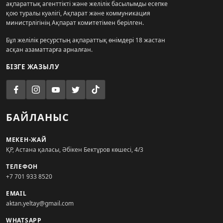
ақпараттық агенттікті және желілік басылымды есепке
қою туралы куәлігі, Ақпарат және коммуникация
министрлігінің Ақпарат комитетімен берілген.
Бұл желілік ресурстың ақпараттық өнімдері 18 жастан
асқан азаматтарға арналған.
БІЗГЕ ЖАЗЫЛУ
БАЙЛАНЫС
МЕКЕН-ЖАЙ
ҚР, Астана қаласы, Әбікен Бектұров көшесі, 4/3
ТЕЛЕФОН
+7 701 933 8520
EMAIL
aktan.yeltay@gmail.com
WHATSAPP