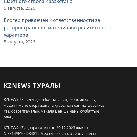
шахтного ствола Казахстана
5 августа, 2026
Блогер привлечен к ответственности за
распространение материалов религиозного
характера
5 августа, 2026
KZNEWS ТУРАЛЫ
KZNEWS.KZ - еліміздегі басты саяси, экономикалық,
мәдени және спорт жаңалықтарының сенімді дереккөзі.
Үздік сараптамалық мақала мен шынайы сұқбаттың
алаңы.
KZNEWS.KZ ақпарат агенттігі 29.12.2023 жылғы
№KZ64VPY00084819 Мерзімді баспасөз басылымын,