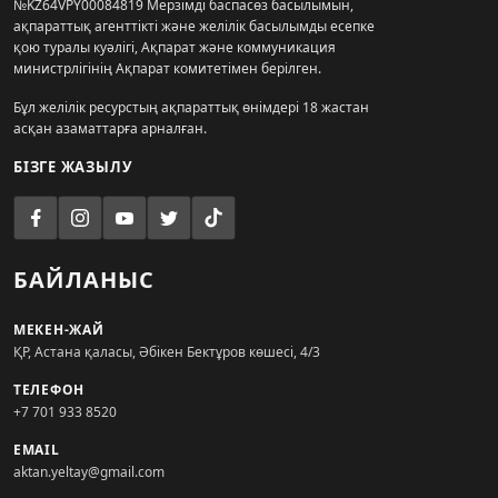
№KZ64VPY00084819 Мерзімді баспасөз басылымын,
ақпараттық агенттікті және желілік басылымды есепке
қою туралы куәлігі, Ақпарат және коммуникация
министрлігінің Ақпарат комитетімен берілген.
Бұл желілік ресурстың ақпараттық өнімдері 18 жастан
асқан азаматтарға арналған.
БІЗГЕ ЖАЗЫЛУ
БАЙЛАНЫС
МЕКЕН-ЖАЙ
ҚР, Астана қаласы, Әбікен Бектұров көшесі, 4/3
ТЕЛЕФОН
+7 701 933 8520
EMAIL
aktan.yeltay@gmail.com