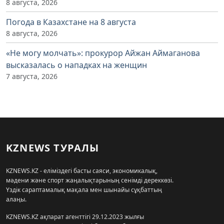
8 августа, 2026
Погода в Казахстане на 8 августа
8 августа, 2026
«Не могу молчать»: прокурор Айжан Аймаганова
высказалась о нападках на женщин
7 августа, 2026
KZNEWS ТУРАЛЫ
KZNEWS.KZ - еліміздегі басты саяси, экономикалық,
мәдени және спорт жаңалықтарының сенімді дереккөзі.
Үздік сараптамалық мақала мен шынайы сұқбаттың
алаңы.
KZNEWS.KZ ақпарат агенттігі 29.12.2023 жылғы