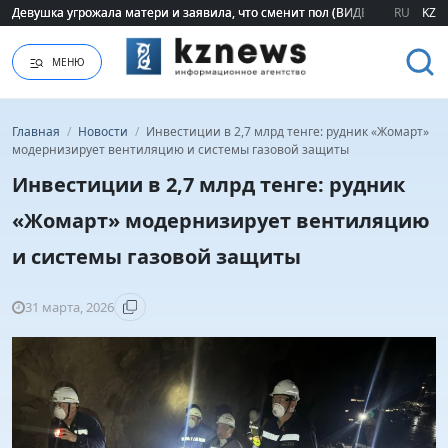
Девушка угрожала матери и заявила, что сменит пол (ВИДЕО)
Девушка угрожала матери и заявила, что сменит пол (ВИДЕО)
RU
KZ
МЕНЮ
Главная
/
Новости
/
Инвестиции в 2,7 млрд тенге: рудник «Жомарт»
модернизирует вентиляцию и системы газовой защиты
Инвестиции в 2,7 млрд тенге: рудник
«Жомарт» модернизирует вентиляцию
и системы газовой защиты
31 марта, 2026