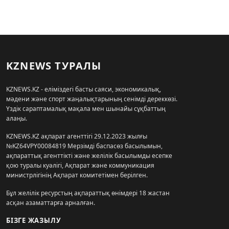
KZNEWS ТУРАЛЫ
KZNEWS.KZ - еліміздегі басты саяси, экономикалық,
мәдени және спорт жаңалықтарының сенімді дереккөзі.
Үздік сараптамалық мақала мен шынайы сұқбаттың
алаңы.
KZNEWS.KZ ақпарат агенттігі 29.12.2023 жылғы
№KZ64VPY00084819 Мерзімді баспасөз басылымын,
ақпараттық агенттікті және желілік басылымды есепке
қою туралы куәлігі, Ақпарат және коммуникация
министрлігінің Ақпарат комитетімен берілген.
Бұл желілік ресурстың ақпараттық өнімдері 18 жастан
асқан азаматтарға арналған.
БІЗГЕ ЖАЗЫЛУ