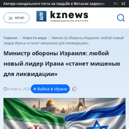
Автора скандального тоста на свадьбе в Жетысае задержали
Автора скандального тоста на свадьбе в Жетысае задержали
RU
KZ
МЕНЮ
Главная
/
Новости мира
/
Министр обороны Израиля: любой новый
лидер Ирана «станет мишенью для ликвидации»
Министр обороны Израиля: любой
новый лидер Ирана «станет мишенью
для ликвидации»
4 марта, 2026
# Война в Иране