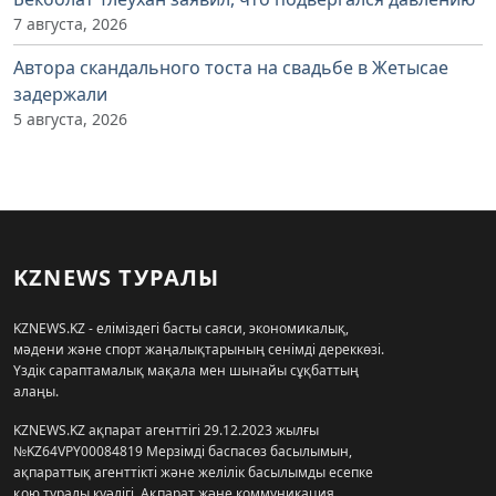
7 августа, 2026
Автора скандального тоста на свадьбе в Жетысае
задержали
5 августа, 2026
KZNEWS ТУРАЛЫ
KZNEWS.KZ - еліміздегі басты саяси, экономикалық,
мәдени және спорт жаңалықтарының сенімді дереккөзі.
Үздік сараптамалық мақала мен шынайы сұқбаттың
алаңы.
KZNEWS.KZ ақпарат агенттігі 29.12.2023 жылғы
№KZ64VPY00084819 Мерзімді баспасөз басылымын,
ақпараттық агенттікті және желілік басылымды есепке
қою туралы куәлігі, Ақпарат және коммуникация