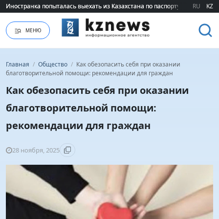
Иностранка попыталась выехать из Казахстана по паспорту сестры
Иностранка попыталась выехать из Казахстана по паспорту сестры
RU
KZ
МЕНЮ
Главная
/
Общество
/
Как обезопасить себя при оказании
благотворительной помощи: рекомендации для граждан
Как обезопасить себя при оказании
благотворительной помощи:
рекомендации для граждан
28 ноября, 2025