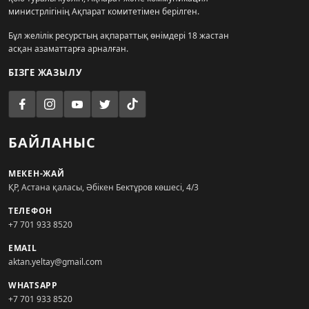
министрлігінің Ақпарат комитетімен берілген.
Бұл желілік ресурстың ақпараттық өнімдері 18 жастан
асқан азаматтарға арналған.
БІЗГЕ ЖАЗЫЛУ
БАЙЛАНЫС
МЕКЕН-ЖАЙ
ҚР, Астана қаласы, Әбікен Бектұров көшесі, 4/3
ТЕЛЕФОН
+7 701 933 8520
EMAIL
aktan.yeltay@gmail.com
WHATSAPP
+7 701 933 8520