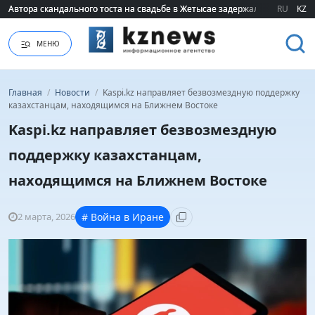
Автора скандального тоста на свадьбе в Жетысае задержали
Автора скандального тоста на свадьбе в Жетысае задержали
RU
KZ
МЕНЮ
Главная
/
Новости
/
Kaspi.kz направляет безвозмездную поддержку
казахстанцам, находящимся на Ближнем Востоке
Kaspi.kz направляет безвозмездную
поддержку казахстанцам,
находящимся на Ближнем Востоке
2 марта, 2026
# Война в Иране