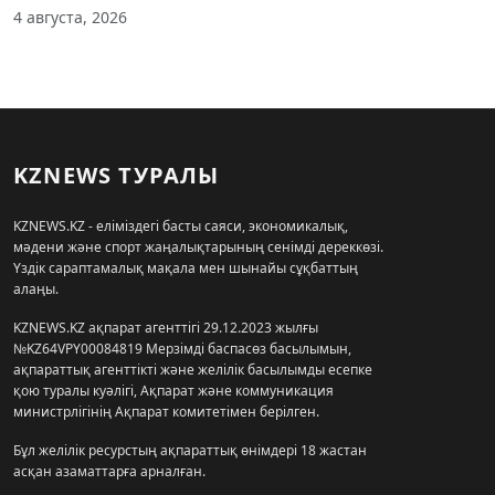
4 августа, 2026
KZNEWS ТУРАЛЫ
KZNEWS.KZ - еліміздегі басты саяси, экономикалық,
мәдени және спорт жаңалықтарының сенімді дереккөзі.
Үздік сараптамалық мақала мен шынайы сұқбаттың
алаңы.
KZNEWS.KZ ақпарат агенттігі 29.12.2023 жылғы
№KZ64VPY00084819 Мерзімді баспасөз басылымын,
ақпараттық агенттікті және желілік басылымды есепке
қою туралы куәлігі, Ақпарат және коммуникация
министрлігінің Ақпарат комитетімен берілген.
Бұл желілік ресурстың ақпараттық өнімдері 18 жастан
асқан азаматтарға арналған.