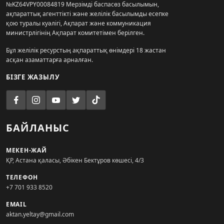
№KZ64VPY00084819 Мерзімді баспасөз басылымын,
ақпараттық агенттікті және желілік басылымды есепке
қою туралы куәлігі, Ақпарат және коммуникация
министрлігінің Ақпарат комитетімен берілген.
Бұл желілік ресурстың ақпараттық өнімдері 18 жастан
асқан азаматтарға арналған.
БІЗГЕ ЖАЗЫЛУ
БАЙЛАНЫС
МЕКЕН-ЖАЙ
ҚР, Астана қаласы, Әбікен Бектұров көшесі, 4/3
ТЕЛЕФОН
+7 701 933 8520
EMAIL
aktan.yeltay@gmail.com