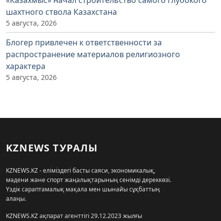
шахтного ствола Казахстана
5 августа, 2026
Блогер привлечен к ответственности за
распространение материалов религиозного
характера
5 августа, 2026
KZNEWS ТУРАЛЫ
KZNEWS.KZ - еліміздегі басты саяси, экономикалық,
мәдени және спорт жаңалықтарының сенімді дереккөзі.
Үздік сараптамалық мақала мен шынайы сұқбаттың
алаңы.
KZNEWS.KZ ақпарат агенттігі 29.12.2023 жылғы