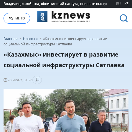
Владелец хозяйства, обвинивший пастуха, впервые выступил публично 
Владелец хозяйства, обвинивший пастуха, впервые выступил публично 
RU
KZ
МЕНЮ
Главная
/
Новости
/
«Казахмыс» инвестирует в развитие
социальной инфраструктуры Сатпаева
«Казахмыс» инвестирует в развитие
социальной инфраструктуры Сатпаева
28 июня, 2026