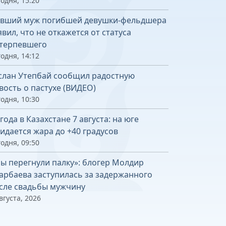
одня, 15:20
вший муж погибшей девушки-фельдшера
явил, что не откажется от статуса
терпевшего
одня, 14:12
слан Утепбай сообщил радостную
вость о пастухе (ВИДЕО)
одня, 10:30
года в Казахстане 7 августа: на юге
идается жара до +40 градусов
одня, 09:50
ы перегнули палку»: блогер Молдир
арбаева заступилась за задержанного
сле свадьбы мужчину
вгуста, 2026