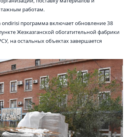
рганизаций, поставку материалов и
нтажным работам.
en ondirisi программа включает обновление 38
впункте Жезказганской обогатительной фабрики
СУ, на остальных объектах завершается