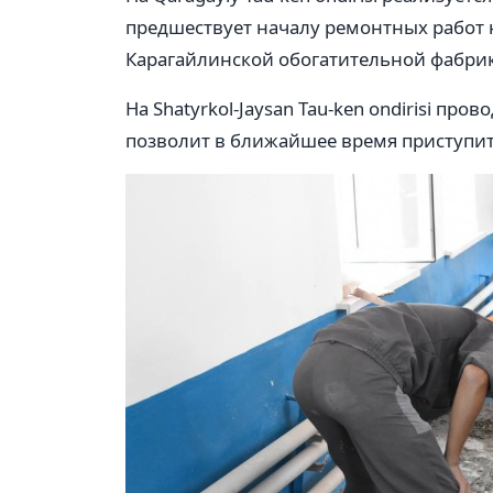
предшествует началу ремонтных работ н
Карагайлинской обогатительной фабри
На Shatyrkol-Jaysan Tau-ken ondirisi пр
позволит в ближайшее время приступи