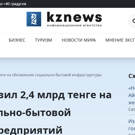
до +40 градусов
до +40 градусов
По
БИЗНЕС
ТУРИЗМ
НОВОСТИ МИРА
МНЕНИЕ ЭКСП
С
енге на обновление социально-бытовой инфраструктуры
«Н
ил 2,4 млрд тенге на
Ай
же
льно-бытовой
Сег
Из
редприятий
го