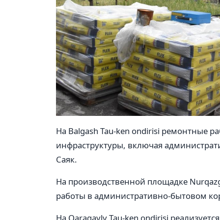
На Balgash Tau-ken ondirisi ремонтные 
инфраструктуры, включая администрат
Саяк.
На производственной площадке Nurqazga
работы в административно-бытовом кор
На Qaragayly Tau-ken ondirisi реализуе