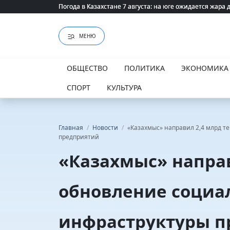
Погода в Казахстане 7 августа: на юге ожидается жара 
Погода в Казахстане 7 августа: на юге ожидается жара 
МЕНЮ
ОБЩЕСТВО
ПОЛИТИКА
ЭКОНОМИКА
СПОРТ
КУЛЬТУРА
Главная
/
Новости
/
«Казахмыс» направил 2,4 млрд т
предприятий
«Казахмыс» направ
обновление социа
инфраструктуры п