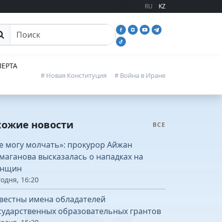
RU
KZ
иск
ЕРТА
# Новая Конституция
# Война в Иране
хожие новости
ВСЕ
е могу молчать»: прокурор Айжан
маганова высказалась о нападках на
нщин
одня, 16:20
вестны имена обладателей
сударственных образовательных грантов