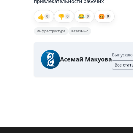
привлекательности рабочих
👍
👎
😂
😡
0
0
0
0
инфраструктура
Казахмыс
Выпускаю
Асемай Макуова
Все стат