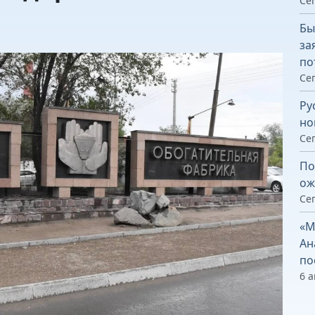
Сег
Бы
за
по
Сег
Ру
но
Сег
По
ож
Сег
«М
Ан
по
6 а