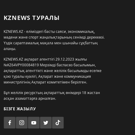
KZNEWS ТУРАЛЫ
KZNEWS.KZ - еліміздегі басты саяси, экономикалық,
мәдени және спорт жаңалықтарының сенімді дереккөзі.
Үздік сараптамалық мақала мен шынайы сұқбаттың
алаңы.
KZNEWS.KZ ақпарат агенттігі 29.12.2023 жылғы
№KZ64VPY00084819 Мерзімді баспасөз басылымын,
ақпараттық агенттікті және желілік басылымды есепке
қою туралы куәлігі, Ақпарат және коммуникация
министрлігінің Ақпарат комитетімен берілген.
Бұл желілік ресурстың ақпараттық өнімдері 18 жастан
асқан азаматтарға арналған.
БІЗГЕ ЖАЗЫЛУ