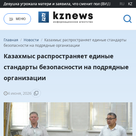
Девушка угрожала матери и заявила, что сменит пол (ВИДЕО)
Девушка угрожала матери и заявила, что сменит пол (ВИДЕО)
RU
KZ
МЕНЮ
Главная
/
Новости
/
Казахмыс распространяет единые стандарты
безопасности на подрядные организации
Казахмыс распространяет единые
стандарты безопасности на подрядные
организации
4 июня, 2026