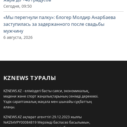
Сегодня, 09:50
«Мы перегнули палку»: блогер Молдир Анарбаева
заступилась за задержанного после свадьбы
мужчину
6 августа, 2026
KZNEWS ТУРАЛЫ
KZNEWS.KZ - еліміздегі басты саяси, экономикалық,
мәдени және спорт жаңалықтарының сенімді дереккөзі.
Үздік сараптамалық мақала мен шынайы сұқбаттың
алаңы.
KZNEWS.KZ ақпарат агенттігі 29.12.2023 жылғы
№KZ64VPY00084819 Мерзімді баспасөз басылымын,