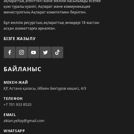
ақпараттық агенттікті және желілік басылымды есепке
қою туралы куәлігі, Ақпарат және коммуникация
министрлігінің Ақпарат комитетімен берілген.
Бұл желілік ресурстың ақпараттық өнімдері 18 жастан
асқан азаматтарға арналған.
БІЗГЕ ЖАЗЫЛУ
БАЙЛАНЫС
МЕКЕН-ЖАЙ
ҚР, Астана қаласы, Әбікен Бектұров көшесі, 4/3
ТЕЛЕФОН
+7 701 933 8520
EMAIL
aktan.yeltay@gmail.com
WHATSAPP