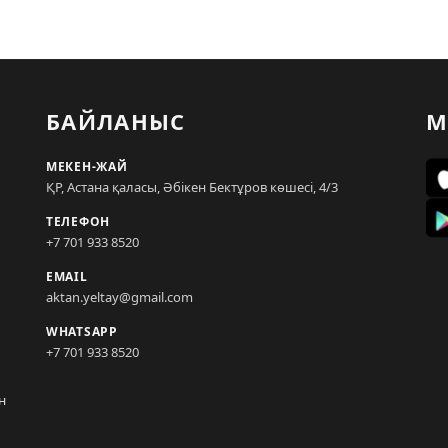
БАЙЛАНЫС
М
МЕКЕН-ЖАЙ
ҚР, Астана қаласы, Әбікен Бектұров көшесі, 4/3
ТЕЛЕФОН
+7 701 933 8520
EMAIL
aktan.yeltay@gmail.com
WHATSAPP
+7 701 933 8520
н