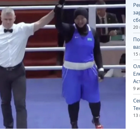
Ре
за
сб
20
По
ва
15
Ол
Ел
Ас
9 
Се
Те
13