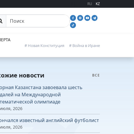
RU
KZ
иск
ЕРТА
# Новая Конституция
# Война в Иране
хожие новости
ВСЕ
орная Казахстана завоевала шесть
далей на Международной
тематической олимпиаде
 июля, 2026
ончался известный английский футболист
 июля, 2026