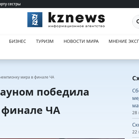
орту сестры
орту сестры
По
БИЗНЕС
ТУРИЗМ
НОВОСТИ МИРА
МНЕНИЕ ЭКСП
С
 чемпионку мира в финале ЧА
дауном победила
Сб
ме
ма
 финале ЧА
28
Ск
22