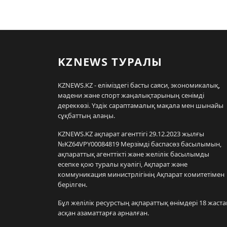
KZNEWS ТУРАЛЫ
KZNEWS.KZ - еліміздегі басты саяси, экономикалық,
мәдени және спорт жаңалықтарының сенімді
дереккөзі. Үздік сараптамалық мақала мен шынайы
сұқбаттың алаңы.
KZNEWS.KZ ақпарат агенттігі 29.12.2023 жылғы
№KZ64VPY00084819 Мерзімді баспасөз басылымын,
ақпараттық агенттікті және желілік басылымды
есепке қою туралы куәлігі, Ақпарат және
коммуникация министрлігінің Ақпарат комитетімен
берілген.
Бұл желілік ресурстың ақпараттық өнімдері 18 жаста
асқан азаматтарға арналған.