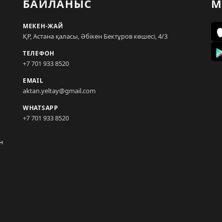
БАЙЛАНЫС
М
МЕКЕН-ЖАЙ
ҚР, Астана қаласы, Әбікен Бектұров көшесі, 4/3
ТЕЛЕФОН
+7 701 933 8520
EMAIL
aktan.yeltay@gmail.com
WHATSAPP
+7 701 933 8520
н