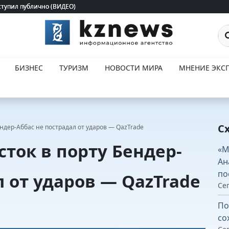
ступил публично (ВИДЕО)
ступил публично (ВИДЕО)
По
БИЗНЕС
ТУРИЗМ
НОВОСТИ МИРА
МНЕНИЕ ЭКСП
С
ендер-Аббас не пострадал от ударов — QazTrade
сток в порту Бендер-
«М
Ан
по
л от ударов — QazTrade
Сег
По
со