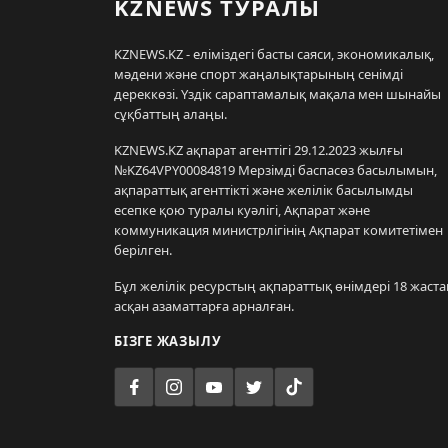
KZNEWS ТУРАЛЫ
KZNEWS.KZ - еліміздегі басты саяси, экономикалық,
мәдени және спорт жаңалықтарының сенімді
дереккөзі. Үздік сараптамалық мақала мен шынайы
сұқбаттың алаңы.
KZNEWS.KZ ақпарат агенттігі 29.12.2023 жылғы
№KZ64VPY00084819 Мерзімді баспасөз басылымын,
ақпараттық агенттікті және желілік басылымды
есепке қою туралы куәлігі, Ақпарат және
коммуникация министрлігінің Ақпарат комитетімен
берілген.
Бұл желілік ресурстың ақпараттық өнімдері 18 жаста
асқан азаматтарға арналған.
БІЗГЕ ЖАЗЫЛУ