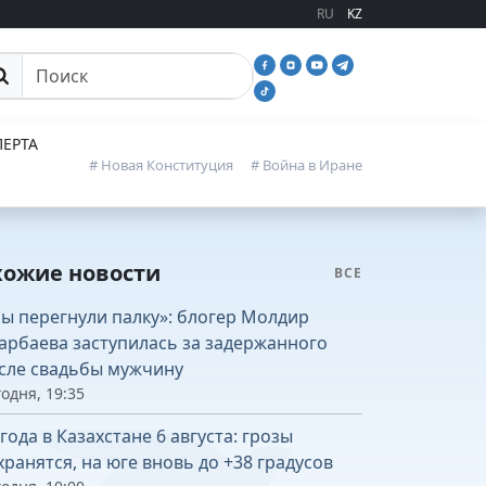
RU
KZ
иск
ЕРТА
# Новая Конституция
# Война в Иране
хожие новости
ВСЕ
ы перегнули палку»: блогер Молдир
арбаева заступилась за задержанного
сле свадьбы мужчину
одня, 19:35
года в Казахстане 6 августа: грозы
хранятся, на юге вновь до +38 градусов