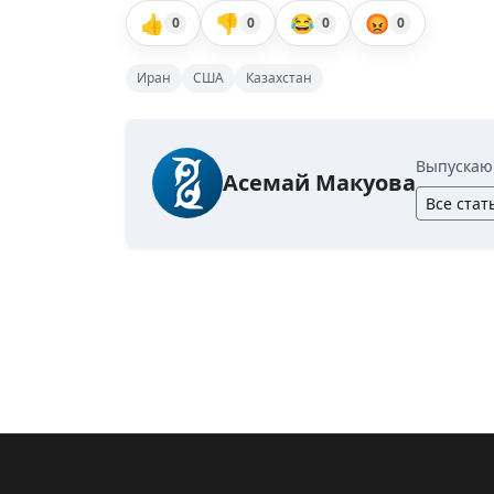
👍
👎
😂
😡
0
0
0
0
Иран
США
Казахстан
Выпускаю
Асемай Макуова
Все стат