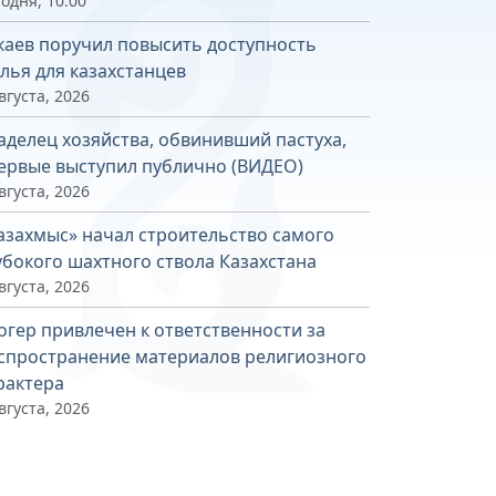
одня, 10:00
каев поручил повысить доступность
лья для казахстанцев
вгуста, 2026
аделец хозяйства, обвинивший пастуха,
ервые выступил публично (ВИДЕО)
вгуста, 2026
азахмыс» начал строительство самого
убокого шахтного ствола Казахстана
вгуста, 2026
огер привлечен к ответственности за
спространение материалов религиозного
рактера
вгуста, 2026