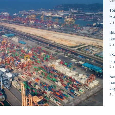
Сег
То
жи
5 а
Вл
вп
5 а
«К
гл
5 а
Бл
ра
ха
5 а