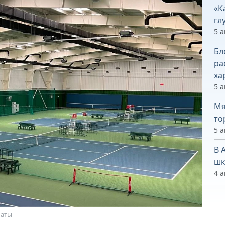
«К
гл
5 а
Бл
ра
ха
5 а
Мя
то
5 а
В 
шк
4 а
маты