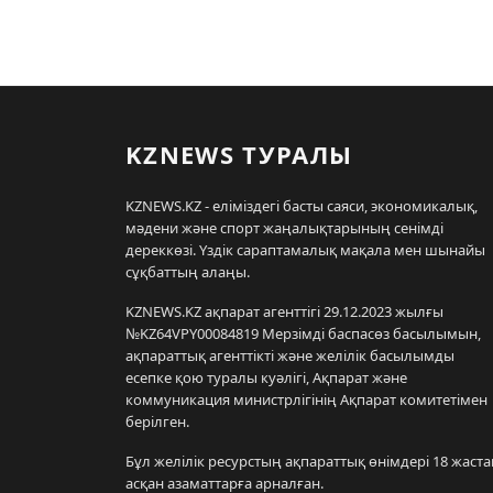
KZNEWS ТУРАЛЫ
KZNEWS.KZ - еліміздегі басты саяси, экономикалық,
мәдени және спорт жаңалықтарының сенімді
дереккөзі. Үздік сараптамалық мақала мен шынайы
сұқбаттың алаңы.
KZNEWS.KZ ақпарат агенттігі 29.12.2023 жылғы
№KZ64VPY00084819 Мерзімді баспасөз басылымын,
ақпараттық агенттікті және желілік басылымды
есепке қою туралы куәлігі, Ақпарат және
коммуникация министрлігінің Ақпарат комитетімен
берілген.
Бұл желілік ресурстың ақпараттық өнімдері 18 жаста
асқан азаматтарға арналған.