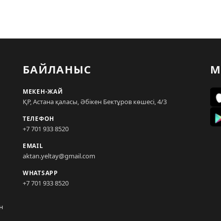
БАЙЛАНЫС
М
МЕКЕН-ЖАЙ
ҚР, Астана қаласы, Әбікен Бектұров көшесі, 4/3
ТЕЛЕФОН
+7 701 933 8520
EMAIL
aktan.yeltay@gmail.com
WHATSAPP
+7 701 933 8520
н