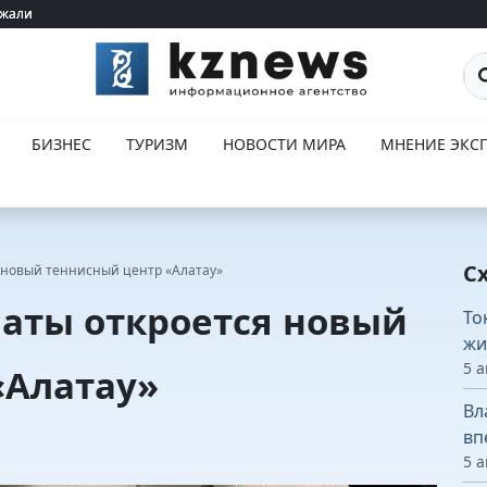
ржали
ржали
По
БИЗНЕС
ТУРИЗМ
НОВОСТИ МИРА
МНЕНИЕ ЭКСП
С
 новый теннисный центр «Алатау»
маты откроется новый
То
жи
5 а
«Алатау»
Вл
вп
5 а