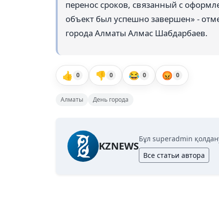
перенос сроков, связанный с оформл
объект был успешно завершен» - отм
города Алматы Алмас Шабдарбаев.
👍
👎
😂
😡
0
0
0
0
Алматы
День города
Бұл superadmin қолда
KZNEWS
Все статьи автора