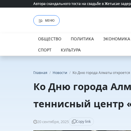
Автора скандального тоста на свадьбе в Жетысае заде
Автора скандального тоста на свадьбе в Жетысае заде
МЕНЮ
ОБЩЕСТВО
ПОЛИТИКА
ЭКОНОМИКА
СПОРТ
КУЛЬТУРА
Главная
/
Новости
/
Ко Дню города Алматы откроется
Ко Дню города Ал
теннисный центр 
20 сентября, 2025
Copy link