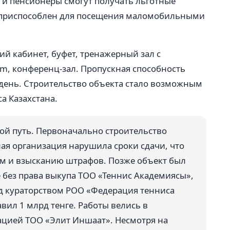
 и пенсионеры смогут получать льготные
ю приспособлен для посещения маломобильными
й кабинет, буфет, тренажерный зал с
, конференц-зал. Пропускная способность
 день. Строительство объекта стало возможным
а Казахстана.
ой путь. Первоначально строительство
ная организация нарушила сроки сдачи, что
ам и взысканию штрафов. Позже объект был
 без права выкупа ТОО «Теннис Академиясы»,
д кураторством РОО «Федерация тенниса
вил 1 млрд тенге. Работы велись в
ацией ТОО «Элит Иншаат». Несмотря на