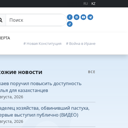
RU
KZ
иск
ЕРТА
# Новая Конституция
# Война в Иране
хожие новости
ВСЕ
каев поручил повысить доступность
лья для казахстанцев
вгуста, 2026
аделец хозяйства, обвинивший пастуха,
ервые выступил публично (ВИДЕО)
вгуста, 2026