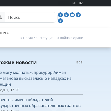
RU
KZ
иск
ЕРТА
# Новая Конституция
# Война в Иране
хожие новости
ВСЕ
е могу молчать»: прокурор Айжан
маганова высказалась о нападках на
нщин
одня, 16:20
вестны имена обладателей
сударственных образовательных грантов