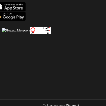
Сайтты жасаған
WebAudit