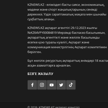
KZNEWS.KZ - еліміздегі басты саяси, экономикалық,
мәдени және спорт жаңалықтарының сенімді
дереккөзі. Үздік сараптамалық мақала мен шынайы
сұқбаттың алаңы.
KZNEWS.KZ ақпарат агенттігі 29.12.2023 жылғы
№KZ64VPY00084819 Мерзімді баспасөз басылымын,
ақпараттық агенттікті және желілік басылымды
есепке қою туралы куәлігі, Ақпарат және
коммуникация министрлігінің Ақпарат комитетімен
берілген.
Бұл желілік ресурстың ақпараттық өнімдері 18 жаста
асқан азаматтарға арналған.
БІЗГЕ ЖАЗЫЛУ
© 2026. KZNEWS.KZ ақпарат агенттігі