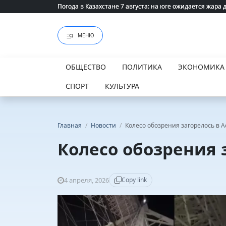
Владелец хозяйства, обвинивший пастуха, впервые вы
Владелец хозяйства, обвинивший пастуха, впервые вы
МЕНЮ
ОБЩЕСТВО
ПОЛИТИКА
ЭКОНОМИКА
СПОРТ
КУЛЬТУРА
Главная
/
Новости
/
Колесо обозрения загорелось в А
Колесо обозрения 
4 апреля, 2026
Copy link