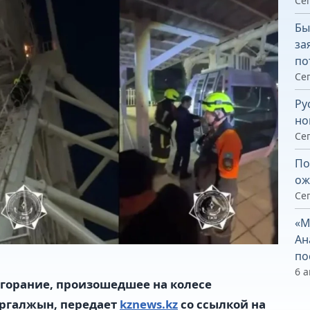
Сег
Бы
за
по
Сег
Ру
но
Сег
По
ож
Сег
«М
Ан
по
6 а
горание, произошедшее на колесе
оргалжын, передает
kznews.kz
со ссылкой на