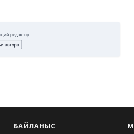
щий редактор
ьи автора
БАЙЛАНЫС
М