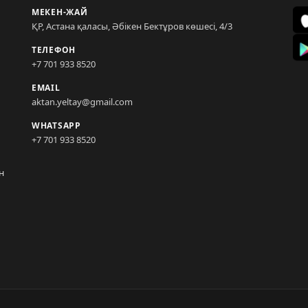
МЕКЕН-ЖАЙ
ҚР, Астана қаласы, Әбікен Бектұров көшесі, 4/3
ТЕЛЕФОН
+7 701 933 8520
EMAIL
aktan.yeltay@gmail.com
WHATSAPP
+7 701 933 8520
н