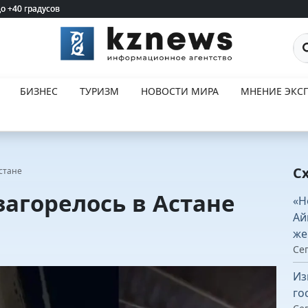
ступил публично (ВИДЕО)
ступил публично (ВИДЕО)
По
БИЗНЕС
ТУРИЗМ
НОВОСТИ МИРА
МНЕНИЕ ЭКСП
С
стане
загорелось в Астане
«Н
Ай
же
Сег
Из
го