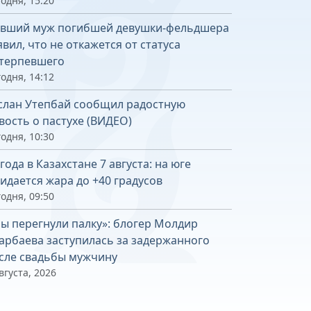
одня, 15:20
вший муж погибшей девушки-фельдшера
явил, что не откажется от статуса
терпевшего
одня, 14:12
слан Утепбай сообщил радостную
вость о пастухе (ВИДЕО)
одня, 10:30
года в Казахстане 7 августа: на юге
идается жара до +40 градусов
одня, 09:50
ы перегнули палку»: блогер Молдир
арбаева заступилась за задержанного
сле свадьбы мужчину
вгуста, 2026