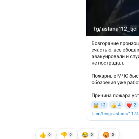
👍
👎
😂
😡
0
0
0
0