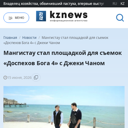
Владелец хозяйства, обвинивший пастуха, впервые выступил публично 
Владелец хозяйства, обвинивший пастуха, впервые выступил публично 
RU
KZ
МЕНЮ
Главная
/
Новости
/
Мангистау стал площадкой для съемок
«Доспехов Бога 4» с Джеки Чаном
Мангистау стал площадкой для съемок
«Доспехов Бога 4» с Джеки Чаном
15 июня, 2026