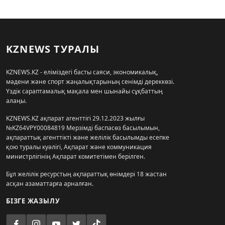
KZNEWS ТУРАЛЫ
KZNEWS.KZ - еліміздегі басты саяси, экономикалық,
мәдени және спорт жаңалықтарының сенімді дереккөзі.
Үздік сараптамалық мақала мен шынайы сұқбаттың
алаңы.
KZNEWS.KZ ақпарат агенттігі 29.12.2023 жылғы
№KZ64VPY00084819 Мерзімді баспасөз басылымын,
ақпараттық агенттікті және желілік басылымды есепке
қою туралы куәлігі, Ақпарат және коммуникация
министрлігінің Ақпарат комитетімен берілген.
Бұл желілік ресурстың ақпараттық өнімдері 18 жастан
асқан азаматтарға арналған.
БІЗГЕ ЖАЗЫЛУ