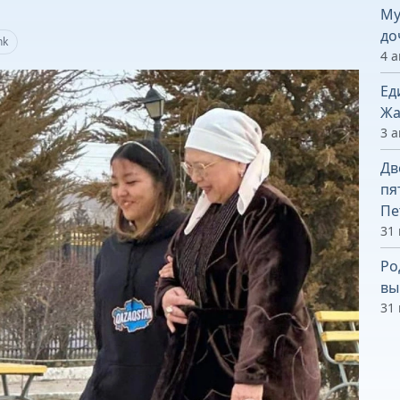
Му
до
nk
4 а
Ед
Жа
3 а
Дв
пя
Пе
31
Ро
вы
31