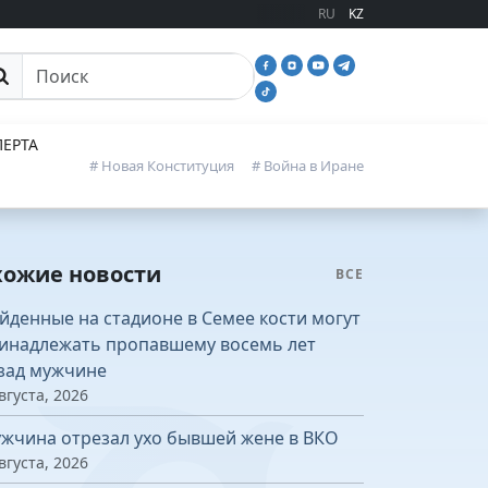
RU
KZ
иск
ЕРТА
# Новая Конституция
# Война в Иране
хожие новости
ВСЕ
йденные на стадионе в Семее кости могут
инадлежать пропавшему восемь лет
зад мужчине
вгуста, 2026
жчина отрезал ухо бывшей жене в ВКО
вгуста, 2026