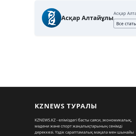
Асқар Алт
Асқар Алтайұлы
Все стат
KZNEWS ТУРАЛЫ
KZNEWS.KZ - еліміздегі басты саяси, экономикалық,
мәдени және спорт жаңалықтарының сенімді
дереккөзі. Үздік сараптамалық мақала мен шынайы