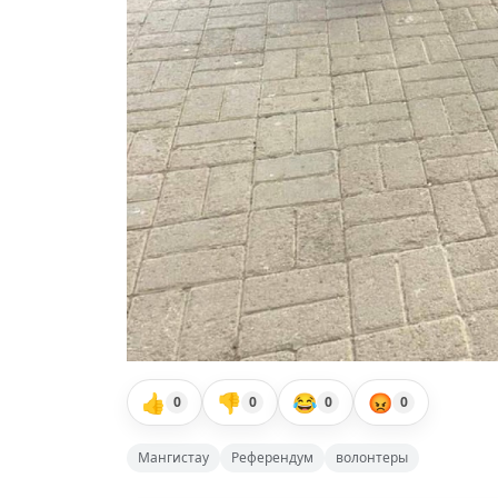
👍
👎
😂
😡
0
0
0
0
Мангистау
Референдум
волонтеры