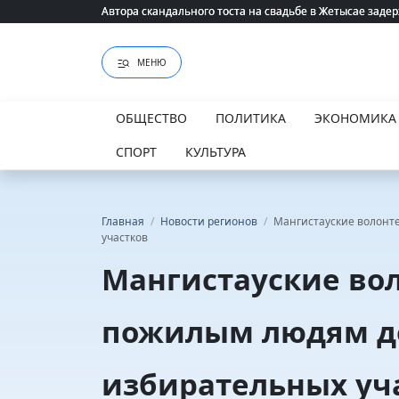
Автора скандального тоста на свадьбе в Жетысае заде
Автора скандального тоста на свадьбе в Жетысае заде
МЕНЮ
ОБЩЕСТВО
ПОЛИТИКА
ЭКОНОМИКА
СПОРТ
КУЛЬТУРА
Главная
/
Новости регионов
/
Мангистауские волонт
участков
Мангистауские во
пожилым людям до
избирательных уч