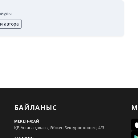
айұлы
ьи автора
БАЙЛАНЫС
М
МЕКЕН-ЖАЙ
ҚР, Астана қаласы, Әбікен Бектұров көшесі, 4/3