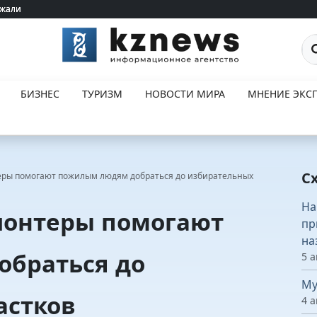
ржали
ржали
По
БИЗНЕС
ТУРИЗМ
НОВОСТИ МИРА
МНЕНИЕ ЭКСП
С
еры помогают пожилым людям добраться до избирательных
На
лонтеры помогают
пр
на
браться до
5 а
Му
астков
4 а