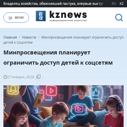
Владелец хозяйства, обвинивший пастуха, впервые выступил публично 
Владелец хозяйства, обвинивший пастуха, впервые выступил публично 
RU
KZ
МЕНЮ
Главная
/
Новости
/
Минпросвещения планирует ограничить доступ
детей к соцсетям
Минпросвещения планирует
ограничить доступ детей к соцсетям
27 января, 2026