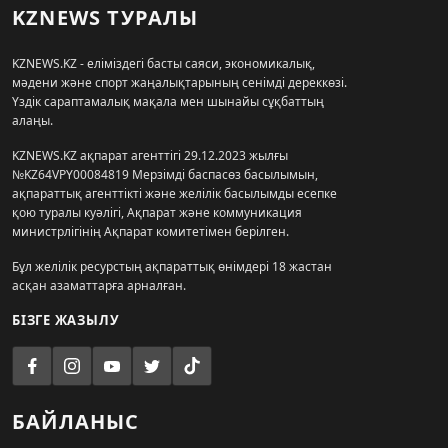
KZNEWS ТУРАЛЫ
KZNEWS.KZ - еліміздегі басты саяси, экономикалық,
мәдени және спорт жаңалықтарының сенімді дереккөзі.
Үздік сараптамалық мақала мен шынайы сұқбаттың
алаңы.
KZNEWS.KZ ақпарат агенттігі 29.12.2023 жылғы
№KZ64VPY00084819 Мерзімді баспасөз басылымын,
ақпараттық агенттікті және желілік басылымды есепке
қою туралы куәлігі, Ақпарат және коммуникация
министрлігінің Ақпарат комитетімен берілген.
Бұл желілік ресурстың ақпараттық өнімдері 18 жастан
асқан азаматтарға арналған.
БІЗГЕ ЖАЗЫЛУ
БАЙЛАНЫС