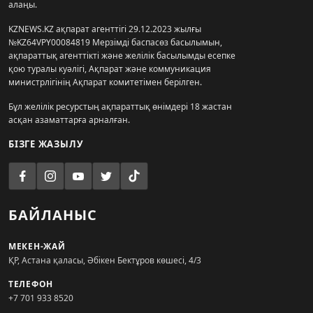
алаңы.
KZNEWS.KZ ақпарат агенттігі 29.12.2023 жылғы
№KZ64VPY00084819 Мерзімді баспасөз басылымын,
ақпараттық агенттікті және желілік басылымды есепке
қою туралы куәлігі, Ақпарат және коммуникация
министрлігінің Ақпарат комитетімен берілген.
Бұл желілік ресурстың ақпараттық өнімдері 18 жастан
асқан азаматтарға арналған.
БІЗГЕ ЖАЗЫЛУ
БАЙЛАНЫС
МЕКЕН-ЖАЙ
ҚР, Астана қаласы, Әбікен Бектұров көшесі, 4/3
ТЕЛЕФОН
+7 701 933 8520