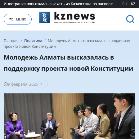
Иностранка попыталась выехать из Казахстана по паспорту сестры
Иностранка попыталась выехать из Казахстана по паспорту сестры
RU
KZ
МЕНЮ
Главная
/
Политика
/
Молодежь Алматы высказалась в поддержку
проекта новой Конституции
Молодежь Алматы высказалась в
поддержку проекта новой Конституции
9 февраля, 2026