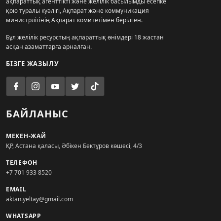
ақпараттық агенттікті және желілік басылымды есепке
қою туралы куәлігі, Ақпарат және коммуникация
министрлігінің Ақпарат комитетімен берілген.
Бұл желілік ресурстың ақпараттық өнімдері 18 жастан
асқан азаматтарға арналған.
БІЗГЕ ЖАЗЫЛУ
БАЙЛАНЫС
МЕКЕН-ЖАЙ
ҚР, Астана қаласы, Әбікен Бектұров көшесі, 4/3
ТЕЛЕФОН
+7 701 933 8520
EMAIL
aktan.yeltay@gmail.com
WHATSAPP