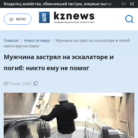
Владелец хозяйства, обвинивший пастуха, впервые выступил публично 
Владелец хозяйства, обвинивший пастуха, впервые выступил публично 
RU
KZ
МЕНЮ
Главная
/
Новости мира
/
Мужчина застрял на эскалаторе и погиб:
никто ему не помог
Мужчина застрял на эскалаторе и
погиб: никто ему не помог
19 мая, 2026