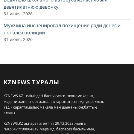
девятилетнюю девочку
31 июля, 2026
Мужчина инсценировал похищение ради денег и
попался полиции
31 июля, 2026
KZNEWS ТУРАЛЫ
KZNEWS.KZ - еліміздегі басты саяси, экономикалық,
мәдени және спорт жаңалықтарының сенімді дереккөзі.
Үздік сараптамалық мақала мен шынайы сұқбаттың
алаңы.
KZNEWS.KZ ақпарат агенттігі 29.12.2023 жылғы
№KZ64VPY00084819 Мерзімді баспасөз басылымын,