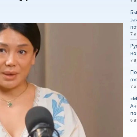
7 а
Бы
за
по
7 а
Ру
но
7 а
По
ож
7 а
«М
Ан
по
6 а