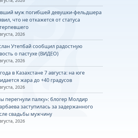
вгуста, 2026
вший муж погибшей девушки-фельдшера
явил, что не откажется от статуса
терпевшего
вгуста, 2026
слан Утепбай сообщил радостную
вость о пастухе (ВИДЕО)
вгуста, 2026
года в Казахстане 7 августа: на юге
идается жара до +40 градусов
вгуста, 2026
ы перегнули палку»: блогер Молдир
арбаева заступилась за задержанного
сле свадьбы мужчину
вгуста, 2026