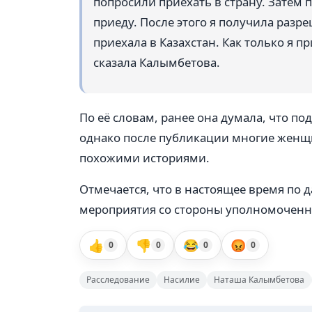
попросили приехать в страну. Затем п
приеду. После этого я получила разр
приехала в Казахстан. Как только я п
сказала Калымбетова.
По её словам, ранее она думала, что п
однако после публикации многие женщи
похожими историями.
Отмечается, что в настоящее время по
мероприятия со стороны уполномоченн
👍
👎
😂
😡
0
0
0
0
Расследование
Насилие
Наташа Калымбетова