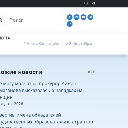
RU
KZ
иск
ЕРТА
# Новая Конституция
# Война в Иране
хожие новости
ВСЕ
е могу молчать»: прокурор Айжан
маганова высказалась о нападках на
нщин
вгуста, 2026
вестны имена обладателей
сударственных образовательных грантов