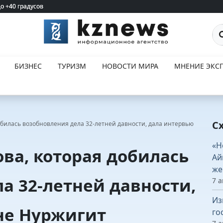
до +40 градусов
до +40 градусов
По
БИЗНЕС
ТУРИЗМ
НОВОСТИ МИРА
МНЕНИЕ ЭКСП
С
билась возобновления дела 32-летней давности, дала интервью
«Н
ва, которая добилась
Ай
же
а 32-летней давности,
7 а
Из
не Нуржигит
го