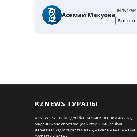
Выпускаю
Асемай Макуова
Все стат
KZNEWS ТУРАЛЫ
KZNEWS.KZ - еліміздегі басты саяси, экономикалық,
мәдени және спорт жаңалықтарының сенімді
дереккөзі. Үздік сараптамалық мақала мен шынайы
сұқбаттың алаңы.