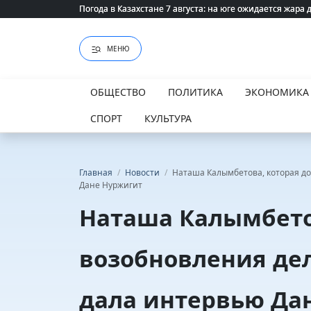
Погода в Казахстане 7 августа: на юге ожидается жара 
Погода в Казахстане 7 августа: на юге ожидается жара 
МЕНЮ
ОБЩЕСТВО
ПОЛИТИКА
ЭКОНОМИКА
СПОРТ
КУЛЬТУРА
Главная
/
Новости
/
Наташа Калымбетова, которая до
Дане Нуржигит
Наташа Калымбето
возобновления дел
дала интервью Да