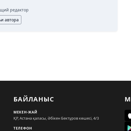
щий редактор
ьи автора
БАЙЛАНЫС
М
МЕКЕН-ЖАЙ
ҚР, Астана қаласы, Әбікен Бектұров көшесі, 4/3
ТЕЛЕФОН