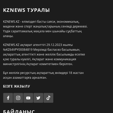
KZNEWS ТУРАЛЫ
KZNEWS.KZ - еліміздегі басты саяси, экономикалық,
мәдени және спорт жаңалықтарының сенімді дереккөзі.
Үздік сараптамалық мақала мен шынайы сұқбаттың
алаңы.
KZNEWS.KZ ақпарат агенттігі 29.12.2023 жылғы
№KZ64VPY00084819 Мерзімді баспасөз басылымын,
ақпараттық агенттікті және желілік басылымды есепке
қою туралы куәлігі, Ақпарат және коммуникация
министрлігінің Ақпарат комитетімен берілген.
Бұл желілік ресурстың ақпараттық өнімдері 18 жастан
асқан азаматтарға арналған.
БІЗГЕ ЖАЗЫЛУ
БАЙЛАНЫС