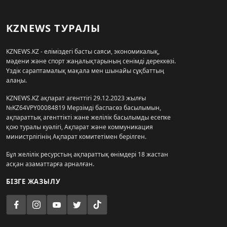
KZNEWS ТУРАЛЫ
KZNEWS.KZ - еліміздегі басты саяси, экономикалық,
мәдени және спорт жаңалықтарының сенімді дереккөзі.
Үздік сараптамалық мақала мен шынайы сұқбаттың
алаңы.
KZNEWS.KZ ақпарат агенттігі 29.12.2023 жылғы
№KZ64VPY00084819 Мерзімді баспасөз басылымын,
ақпараттық агенттікті және желілік басылымды есепке
қою туралы куәлігі, Ақпарат және коммуникация
министрлігінің Ақпарат комитетімен берілген.
Бұл желілік ресурстың ақпараттық өнімдері 18 жастан
асқан азаматтарға арналған.
БІЗГЕ ЖАЗЫЛУ