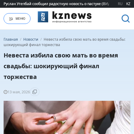
Руслан Утепбай сообщил радостную новость о пастухе (ВИДЕО)
Руслан Утепбай сообщил радостную новость о пастухе (ВИДЕО)
RU
KZ
МЕНЮ
Главная
/
Новости
/
Невеста избила свою мать во время свадьбы:
шокирующий финал торжества
Невеста избила свою мать во время
свадьбы: шокирующий финал
торжества
13 мая, 2026