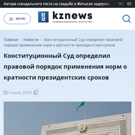
Автора скандального тоста на свадьбе в Жетысае задержали
Автора скандального тоста на свадьбе в Жетысае задержали
RU
KZ
МЕНЮ
Главная
/
Новости
/
Конституционный Суд определил правовой
порядок применения норм о кратности президентских сроков
Конституционный Суд определил
правовой порядок применения норм о
кратности президентских сроков
7 июля, 2026