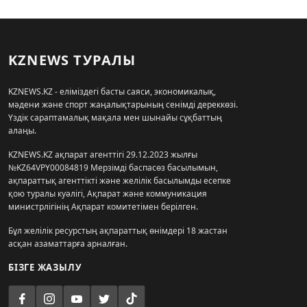
KZNEWS ТУРАЛЫ
KZNEWS.KZ - еліміздегі басты саяси, экономикалық,
мәдени және спорт жаңалықтарының сенімді дереккөзі.
Үздік сараптамалық мақала мен шынайы сұқбаттың
алаңы.
KZNEWS.KZ ақпарат агенттігі 29.12.2023 жылғы
№KZ64VPY00084819 Мерзімді баспасөз басылымын,
ақпараттық агенттікті және желілік басылымды есепке
қою туралы куәлігі, Ақпарат және коммуникация
министрлігінің Ақпарат комитетімен берілген.
Бұл желілік ресурстың ақпараттық өнімдері 18 жастан
асқан азаматтарға арналған.
БІЗГЕ ЖАЗЫЛУ