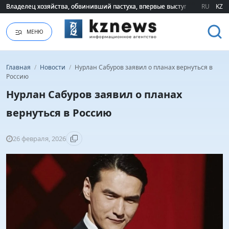
Владелец хозяйства, обвинивший пастуха, впервые выступил публично 
Владелец хозяйства, обвинивший пастуха, впервые выступил публично 
RU
KZ
МЕНЮ
Главная
/
Новости
/
Нурлан Сабуров заявил о планах вернуться в
Россию
Нурлан Сабуров заявил о планах
вернуться в Россию
26 февраля, 2026