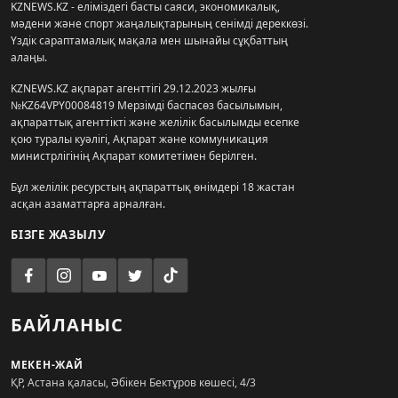
KZNEWS.KZ - еліміздегі басты саяси, экономикалық,
мәдени және спорт жаңалықтарының сенімді дереккөзі.
Үздік сараптамалық мақала мен шынайы сұқбаттың
алаңы.
KZNEWS.KZ ақпарат агенттігі 29.12.2023 жылғы
№KZ64VPY00084819 Мерзімді баспасөз басылымын,
ақпараттық агенттікті және желілік басылымды есепке
қою туралы куәлігі, Ақпарат және коммуникация
министрлігінің Ақпарат комитетімен берілген.
Бұл желілік ресурстың ақпараттық өнімдері 18 жастан
асқан азаматтарға арналған.
БІЗГЕ ЖАЗЫЛУ
БАЙЛАНЫС
МЕКЕН-ЖАЙ
ҚР, Астана қаласы, Әбікен Бектұров көшесі, 4/3