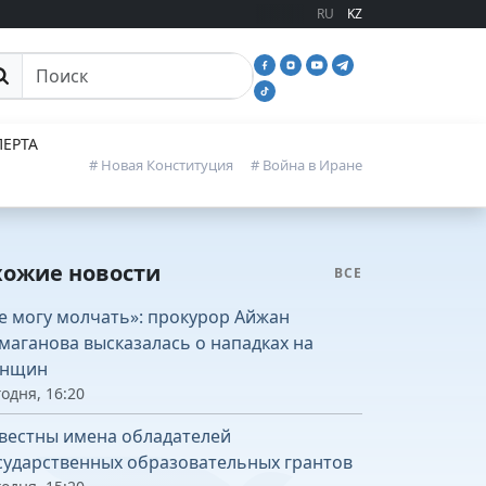
RU
KZ
иск
ЕРТА
# Новая Конституция
# Война в Иране
хожие новости
ВСЕ
е могу молчать»: прокурор Айжан
маганова высказалась о нападках на
нщин
одня, 16:20
вестны имена обладателей
сударственных образовательных грантов