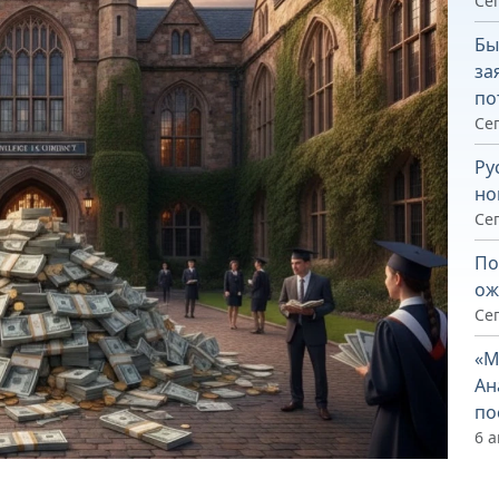
Сег
Бы
за
по
Сег
Ру
но
Сег
По
ож
Сег
«М
Ан
по
6 а