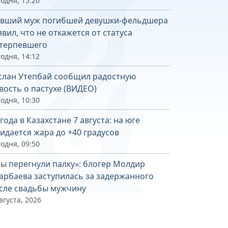
одня, 15:20
вший муж погибшей девушки-фельдшера
явил, что не откажется от статуса
терпевшего
одня, 14:12
слан Утепбай сообщил радостную
вость о пастухе (ВИДЕО)
одня, 10:30
года в Казахстане 7 августа: на юге
идается жара до +40 градусов
одня, 09:50
ы перегнули палку»: блогер Молдир
арбаева заступилась за задержанного
сле свадьбы мужчину
вгуста, 2026