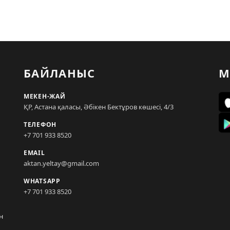
БАЙЛАНЫС
М
МЕКЕН-ЖАЙ
ҚР, Астана қаласы, Әбікен Бектұров көшесі, 4/3
ТЕЛЕФОН
+7 701 933 8520
EMAIL
aktan.yeltay@gmail.com
WHATSAPP
+7 701 933 8520
н