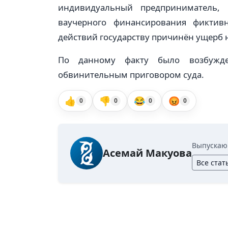
индивидуальный предприниматель,
ваучерного финансирования фиктивн
действий государству причинён ущерб н
По данному факту было возбужде
обвинительным приговором суда.
👍
👎
😂
😡
0
0
0
0
Выпускаю
Асемай Макуова
Все стат