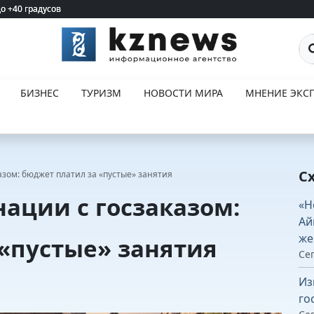
до +40 градусов
до +40 градусов
По
БИЗНЕС
ТУРИЗМ
НОВОСТИ МИРА
МНЕНИЕ ЭКСП
С
азом: бюджет платил за «пустые» занятия
ации с госзаказом:
«Н
Ай
же
«пустые» занятия
Сег
Из
го