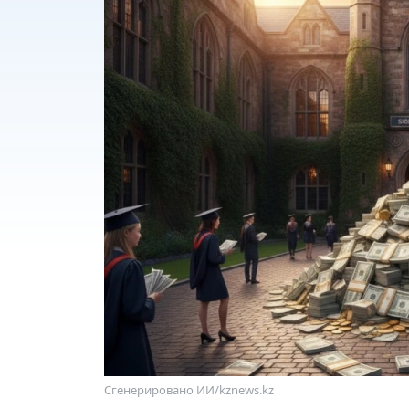
Сгенерировано ИИ/kznews.kz