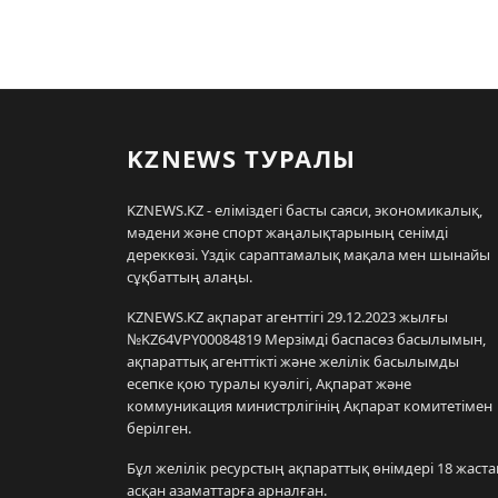
KZNEWS ТУРАЛЫ
KZNEWS.KZ - еліміздегі басты саяси, экономикалық,
мәдени және спорт жаңалықтарының сенімді
дереккөзі. Үздік сараптамалық мақала мен шынайы
сұқбаттың алаңы.
KZNEWS.KZ ақпарат агенттігі 29.12.2023 жылғы
№KZ64VPY00084819 Мерзімді баспасөз басылымын,
ақпараттық агенттікті және желілік басылымды
есепке қою туралы куәлігі, Ақпарат және
коммуникация министрлігінің Ақпарат комитетімен
берілген.
Бұл желілік ресурстың ақпараттық өнімдері 18 жаста
асқан азаматтарға арналған.