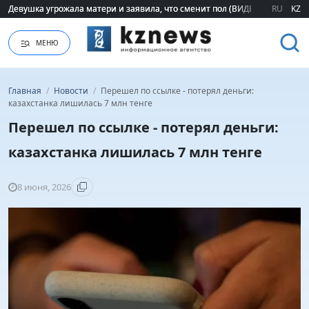
Девушка угрожала матери и заявила, что сменит пол (ВИДЕО)
Девушка угрожала матери и заявила, что сменит пол (ВИДЕО)
RU
KZ
МЕНЮ
Главная
/
Новости
/
Перешел по ссылке - потерял деньги:
казахстанка лишилась 7 млн тенге
Перешел по ссылке - потерял деньги:
казахстанка лишилась 7 млн тенге
8 июня, 2026