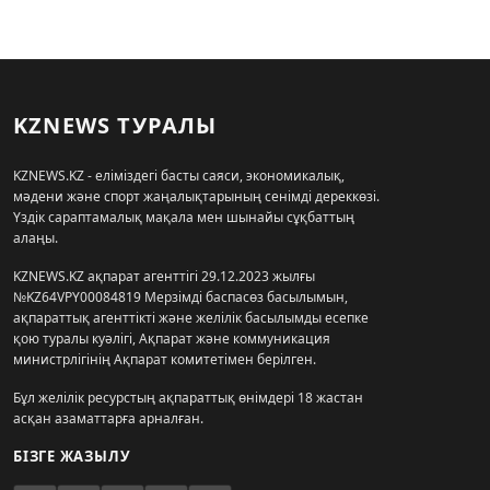
KZNEWS ТУРАЛЫ
KZNEWS.KZ - еліміздегі басты саяси, экономикалық,
мәдени және спорт жаңалықтарының сенімді дереккөзі.
Үздік сараптамалық мақала мен шынайы сұқбаттың
алаңы.
KZNEWS.KZ ақпарат агенттігі 29.12.2023 жылғы
№KZ64VPY00084819 Мерзімді баспасөз басылымын,
ақпараттық агенттікті және желілік басылымды есепке
қою туралы куәлігі, Ақпарат және коммуникация
министрлігінің Ақпарат комитетімен берілген.
Бұл желілік ресурстың ақпараттық өнімдері 18 жастан
асқан азаматтарға арналған.
БІЗГЕ ЖАЗЫЛУ