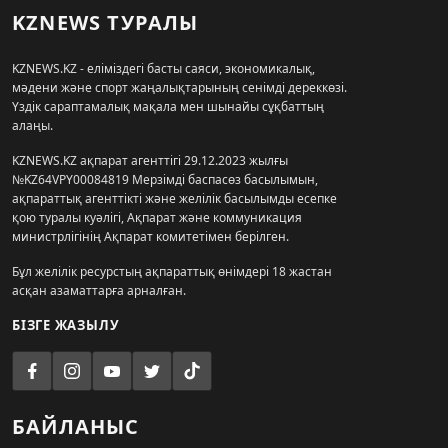
KZNEWS ТУРАЛЫ
KZNEWS.KZ - еліміздегі басты саяси, экономикалық,
мәдени және спорт жаңалықтарының сенімді дереккөзі.
Үздік сараптамалық мақала мен шынайы сұқбаттың
алаңы.
KZNEWS.KZ ақпарат агенттігі 29.12.2023 жылғы
№KZ64VPY00084819 Мерзімді баспасөз басылымын,
ақпараттық агенттікті және желілік басылымды есепке
қою туралы куәлігі, Ақпарат және коммуникация
министрлігінің Ақпарат комитетімен берілген.
Бұл желілік ресурстың ақпараттық өнімдері 18 жастан
асқан азаматтарға арналған.
БІЗГЕ ЖАЗЫЛУ
БАЙЛАНЫС