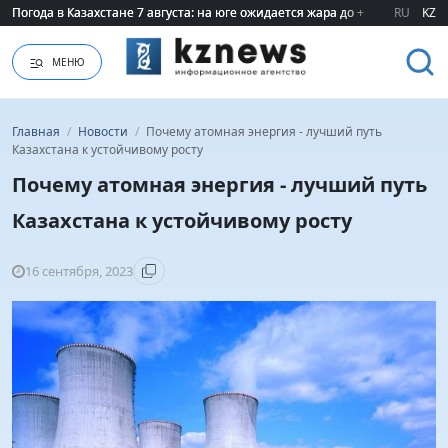
Погода в Казахстане 7 августа: на юге ожидается жара до +40 градусов
Погода в Казахстане 7 августа: на юге ожидается жара до +40 градусов
RU
KZ
МЕНЮ
Главная
/
Новости
/
Почему атомная энергия - лучший путь
Казахстана к устойчивому росту
Почему атомная энергия - лучший путь
Казахстана к устойчивому росту
16 сентября, 2023