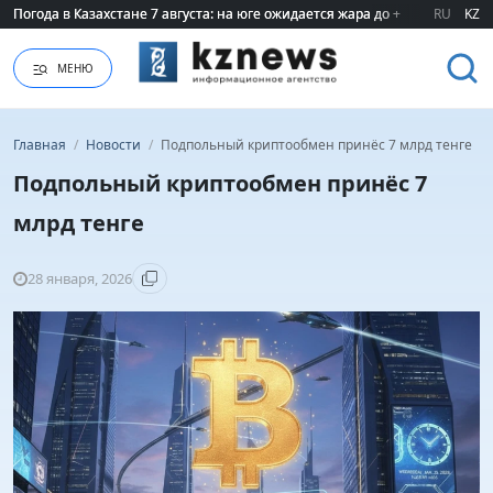
Погода в Казахстане 7 августа: на юге ожидается жара до +40 градусов
Погода в Казахстане 7 августа: на юге ожидается жара до +40 градусов
RU
KZ
МЕНЮ
Главная
/
Новости
/
Подпольный криптообмен принёс 7 млрд тенге
Подпольный криптообмен принёс 7
млрд тенге
28 января, 2026