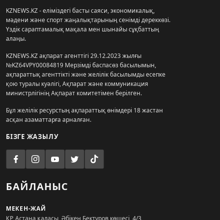
KZNEWS.KZ - еліміздегі басты саяси, экономикалық,
мәдени және спорт жаңалықтарының сенімді дереккөзі.
Үздік сараптамалық мақала мен шынайы сұқбаттың
алаңы.
KZNEWS.KZ ақпарат агенттігі 29.12.2023 жылғы
№KZ64VPY00084819 Мерзімді баспасөз басылымын,
ақпараттық агенттікті және желілік басылымды есепке
қою туралы куәлігі, Ақпарат және коммуникация
министрлігінің Ақпарат комитетімен берілген.
Бұл желілік ресурстың ақпараттық өнімдері 18 жастан
асқан азаматтарға арналған.
БІЗГЕ ЖАЗЫЛУ
БАЙЛАНЫС
МЕКЕН-ЖАЙ
ҚР, Астана қаласы, Әбікен Бектұров көшесі, 4/3