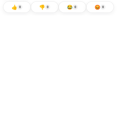
👍
👎
😂
😡
0
0
0
0
KZNEWS ТУРАЛЫ
KZNEWS.KZ - еліміздегі басты саяси, экономикалық,
мәдени және спорт жаңалықтарының сенімді дереккөзі.
Үздік сараптамалық мақала мен шынайы сұқбаттың
алаңы.
KZNEWS.KZ ақпарат агенттігі 29.12.2023 жылғы
№KZ64VPY00084819 Мерзімді баспасөз басылымын,
ақпараттық агенттікті және желілік басылымды есепке
қою туралы куәлігі, Ақпарат және коммуникация
министрлігінің Ақпарат комитетімен берілген.
Бұл желілік ресурстың ақпараттық өнімдері 18 жастан
асқан азаматтарға арналған.
БІЗГЕ ЖАЗЫЛУ