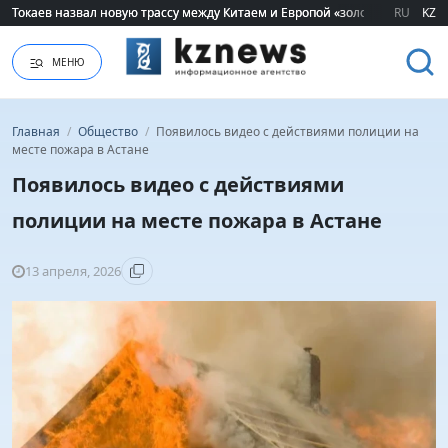
Токаев назвал новую трассу между Китаем и Европой «золотым мостом»
Токаев назвал новую трассу между Китаем и Европой «золотым мостом»
RU
KZ
МЕНЮ
Главная
/
Общество
/
Появилось видео с действиями полиции на
месте пожара в Астане
Появилось видео с действиями
полиции на месте пожара в Астане
13 апреля, 2026