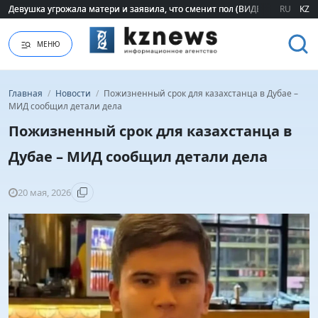
Девушка угрожала матери и заявила, что сменит пол (ВИДЕО)
Девушка угрожала матери и заявила, что сменит пол (ВИДЕО)
RU
KZ
МЕНЮ
Главная
/
Новости
/
Пожизненный срок для казахстанца в Дубае –
МИД сообщил детали дела
Пожизненный срок для казахстанца в
Дубае – МИД сообщил детали дела
20 мая, 2026