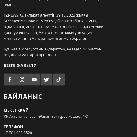
алаңы.
KZNEWS.KZ ақпарат агенттігі 29.12.2023 жылғы
№KZ64VPY00084819 Мерзімді баспасөз басылымын,
ақпараттық агенттікті және желілік басылымды есепке
қою туралы куәлігі, Ақпарат және коммуникация
министрлігінің Ақпарат комитетімен берілген.
Бұл желілік ресурстың ақпараттық өнімдері 18 жастан
асқан азаматтарға арналған.
БІЗГЕ ЖАЗЫЛУ
БАЙЛАНЫС
МЕКЕН-ЖАЙ
ҚР, Астана қаласы, Әбікен Бектұров көшесі, 4/3
ТЕЛЕФОН
+7 701 933 8520