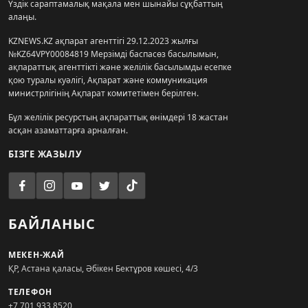
Үздік сараптамалық мақала мен шынайы сұқбаттың
алаңы.
KZNEWS.KZ ақпарат агенттігі 29.12.2023 жылғы
№KZ64VPY00084819 Мерзімді баспасөз басылымын,
ақпараттық агенттікті және желілік басылымды есепке
қою туралы куәлігі, Ақпарат және коммуникация
министрлігінің Ақпарат комитетімен берілген.
Бұл желілік ресурстың ақпараттық өнімдері 18 жастан
асқан азаматтарға арналған.
БІЗГЕ ЖАЗЫЛУ
БАЙЛАНЫС
МЕКЕН-ЖАЙ
ҚР, Астана қаласы, Әбікен Бектұров көшесі, 4/3
ТЕЛЕФОН
+7 701 933 8520