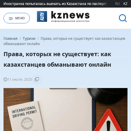
Иностранка попыталась выехать из Казахстана по паспорту сестры
Иностранка попыталась выехать из Казахстана по паспорту сестры
RU
KZ
МЕНЮ
Главная
/
Туризм
/
Права, которых не существует: как казахстанцев
обманывают онлайн
Права, которых не существует: как
казахстанцев обманывают онлайн
11 июля, 2025