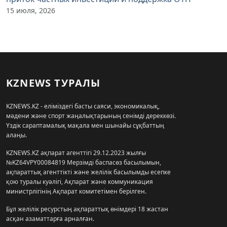
15 июля, 2026
KZNEWS ТУРАЛЫ
KZNEWS.KZ - еліміздегі басты саяси, экономикалық,
мәдени және спорт жаңалықтарының сенімді дереккөзі.
Үздік сараптамалық мақала мен шынайы сұқбаттың
алаңы.
KZNEWS.KZ ақпарат агенттігі 29.12.2023 жылғы
№KZ64VPY00084819 Мерзімді баспасөз басылымын,
ақпараттық агенттікті және желілік басылымды есепке
қою туралы куәлігі, Ақпарат және коммуникация
министрлігінің Ақпарат комитетімен берілген.
Бұл желілік ресурстың ақпараттық өнімдері 18 жастан
асқан азаматтарға арналған.