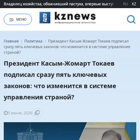
Владелец хозяйства, обвинивший пастуха, впервые выступил публично 
Владелец хозяйства, обвинивший пастуха, впервые выступил публично 
RU
KZ
МЕНЮ
Главная
/
Политика
/
Президент Касым-Жомарт Токаев подписал
сразу пять ключевых законов: что изменится в системе управления
страной?
Президент Касым-Жомарт Токаев
подписал сразу пять ключевых
законов: что изменится в системе
управления страной?
5 июня, 2026