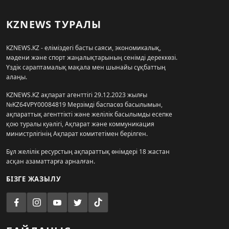
KZNEWS ТУРАЛЫ
KZNEWS.KZ - еліміздегі басты саяси, экономикалық,
мәдени және спорт жаңалықтарының сенімді дереккөзі.
Үздік сараптамалық мақала мен шынайы сұқбаттың
алаңы.
KZNEWS.KZ ақпарат агенттігі 29.12.2023 жылғы
№KZ64VPY00084819 Мерзімді баспасөз басылымын,
ақпараттық агенттікті және желілік басылымды есепке
қою туралы куәлігі, Ақпарат және коммуникация
министрлігінің Ақпарат комитетімен берілген.
Бұл желілік ресурстың ақпараттық өнімдері 18 жастан
асқан азаматтарға арналған.
БІЗГЕ ЖАЗЫЛУ