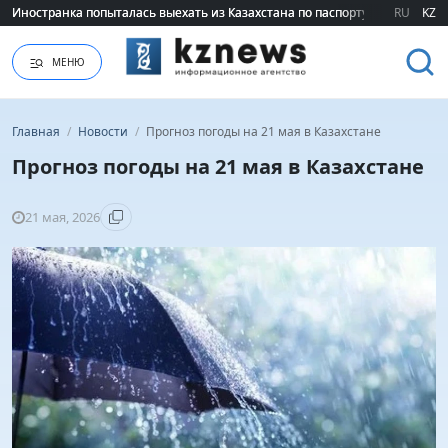
Иностранка попыталась выехать из Казахстана по паспорту сестры
Иностранка попыталась выехать из Казахстана по паспорту сестры
RU
KZ
МЕНЮ
Главная
/
Новости
/
Прогноз погоды на 21 мая в Казахстане
Прогноз погоды на 21 мая в Казахстане
21 мая, 2026