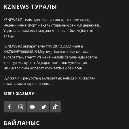
KZNEWS ТУРАЛЫ
KZNEWS.KZ - еліміздегі басты саяси, экономикалық,
мәдени және спорт жаңалықтарының сенімді дереккөзі.
Үздік сараптамалық мақала мен шынайы сұқбаттың
алаңы.
KZNEWS.KZ ақпарат агенттігі 29.12.2023 жылғы
№KZ64VPY00084819 Мерзімді баспасөз басылымын,
ақпараттық агенттікті және желілік басылымды есепке
қою туралы куәлігі, Ақпарат және коммуникация
министрлігінің Ақпарат комитетімен берілген.
Бұл желілік ресурстың ақпараттық өнімдері 18 жастан
асқан азаматтарға арналған.
БІЗГЕ ЖАЗЫЛУ
БАЙЛАНЫС