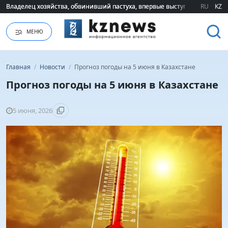
Владелец хозяйства, обвинивший пастуха, впервые выступил публично 
Владелец хозяйства, обвинивший пастуха, впервые выступил публично 
RU
KZ
МЕНЮ
Главная
/
Новости
/
Прогноз погоды на 5 июня в Казахстане
Прогноз погоды на 5 июня в Казахстане
5 июня, 2026