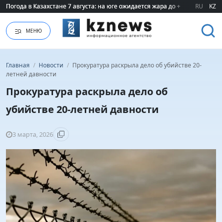
Погода в Казахстане 7 августа: на юге ожидается жара до +40 градусов
Погода в Казахстане 7 августа: на юге ожидается жара до +40 градусов
RU
KZ
МЕНЮ
Главная
/
Новости
/
Прокуратура раскрыла дело об убийстве 20-
летней давности
Прокуратура раскрыла дело об
убийстве 20-летней давности
3 марта, 2026