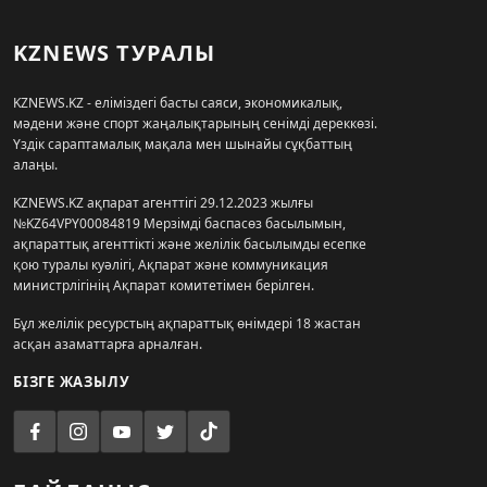
KZNEWS ТУРАЛЫ
KZNEWS.KZ - еліміздегі басты саяси, экономикалық,
мәдени және спорт жаңалықтарының сенімді дереккөзі.
Үздік сараптамалық мақала мен шынайы сұқбаттың
алаңы.
KZNEWS.KZ ақпарат агенттігі 29.12.2023 жылғы
№KZ64VPY00084819 Мерзімді баспасөз басылымын,
ақпараттық агенттікті және желілік басылымды есепке
қою туралы куәлігі, Ақпарат және коммуникация
министрлігінің Ақпарат комитетімен берілген.
Бұл желілік ресурстың ақпараттық өнімдері 18 жастан
асқан азаматтарға арналған.
БІЗГЕ ЖАЗЫЛУ