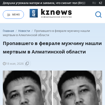
Девушка угрожала матери и заявила, что сменит пол (ВИДЕО)
Девушка угрожала матери и заявила, что сменит пол (ВИДЕО)
RU
KZ
МЕНЮ
Главная
/
Новости
/
Пропавшего в феврале мужчину нашли
мертвым в Алматинской области
Пропавшего в феврале мужчину нашли
мертвым в Алматинской области
18 мая, 2026