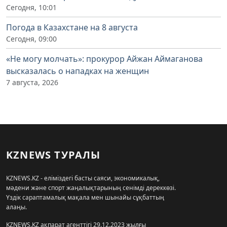
Сегодня, 10:01
Погода в Казахстане на 8 августа
Сегодня, 09:00
«Не могу молчать»: прокурор Айжан Аймаганова
высказалась о нападках на женщин
7 августа, 2026
KZNEWS ТУРАЛЫ
KZNEWS.KZ - еліміздегі басты саяси, экономикалық,
мәдени және спорт жаңалықтарының сенімді дереккөзі.
Үздік сараптамалық мақала мен шынайы сұқбаттың
алаңы.
KZNEWS.KZ ақпарат агенттігі 29.12.2023 жылғы