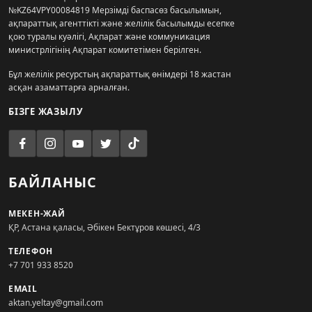
№KZ64VPY00084819 Мерзімді баспасөз басылымын,
ақпараттық агенттікті және желілік басылымды есепке
қою туралы куәлігі, Ақпарат және коммуникация
министрлігінің Ақпарат комитетімен берілген.
Бұл желілік ресурстың ақпараттық өнімдері 18 жастан
асқан азаматтарға арналған.
БІЗГЕ ЖАЗЫЛУ
БАЙЛАНЫС
МЕКЕН-ЖАЙ
ҚР, Астана қаласы, Әбікен Бектұров көшесі, 4/3
ТЕЛЕФОН
+7 701 933 8520
EMAIL
aktan.yeltay@gmail.com