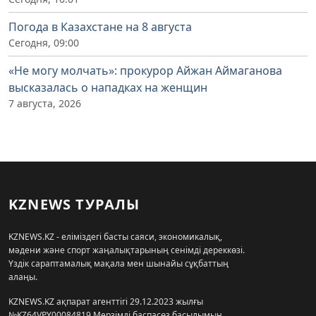
Погода в Казахстане на 8 августа
Сегодня, 09:00
«Не могу молчать»: прокурор Айжан Аймаганова
высказалась о нападках на женщин
7 августа, 2026
KZNEWS ТУРАЛЫ
KZNEWS.KZ - еліміздегі басты саяси, экономикалық,
мәдени және спорт жаңалықтарының сенімді дереккөзі.
Үздік сараптамалық мақала мен шынайы сұқбаттың
алаңы.
KZNEWS.KZ ақпарат агенттігі 29.12.2023 жылғы
№KZ64VPY00084819 Мерзімді баспасөз басылымын,