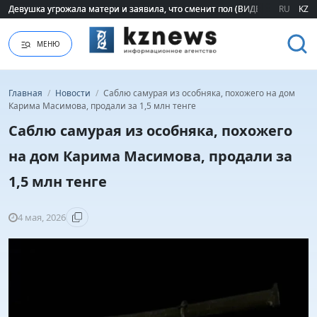
Девушка угрожала матери и заявила, что сменит пол (ВИДЕО)
Девушка угрожала матери и заявила, что сменит пол (ВИДЕО)
RU
KZ
МЕНЮ
Главная
/
Новости
/
Саблю самурая из особняка, похожего на дом
Карима Масимова, продали за 1,5 млн тенге
Саблю самурая из особняка, похожего
на дом Карима Масимова, продали за
1,5 млн тенге
4 мая, 2026