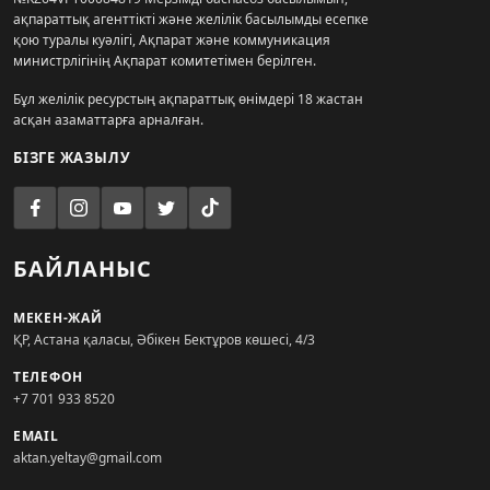
ақпараттық агенттікті және желілік басылымды есепке
қою туралы куәлігі, Ақпарат және коммуникация
министрлігінің Ақпарат комитетімен берілген.
Бұл желілік ресурстың ақпараттық өнімдері 18 жастан
асқан азаматтарға арналған.
БІЗГЕ ЖАЗЫЛУ
БАЙЛАНЫС
МЕКЕН-ЖАЙ
ҚР, Астана қаласы, Әбікен Бектұров көшесі, 4/3
ТЕЛЕФОН
+7 701 933 8520
EMAIL
aktan.yeltay@gmail.com