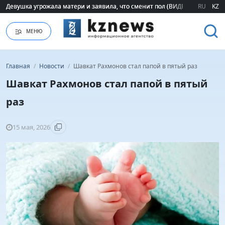
Девушка угрожала матери и заявила, что сменит пол (ВИДЕО)
Девушка угрожала матери и заявила, что сменит пол (ВИДЕО)
RU
KZ
МЕНЮ
Главная
/
Новости
/
Шавкат Рахмонов стал папой в пятый раз
Шавкат Рахмонов стал папой в пятый
раз
15 мая, 2026