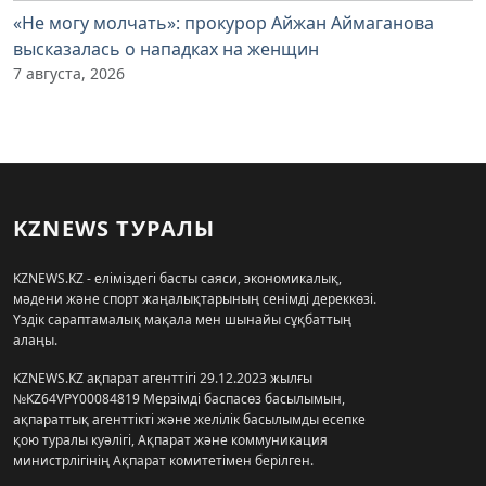
«Не могу молчать»: прокурор Айжан Аймаганова
высказалась о нападках на женщин
7 августа, 2026
KZNEWS ТУРАЛЫ
KZNEWS.KZ - еліміздегі басты саяси, экономикалық,
мәдени және спорт жаңалықтарының сенімді дереккөзі.
Үздік сараптамалық мақала мен шынайы сұқбаттың
алаңы.
KZNEWS.KZ ақпарат агенттігі 29.12.2023 жылғы
№KZ64VPY00084819 Мерзімді баспасөз басылымын,
ақпараттық агенттікті және желілік басылымды есепке
қою туралы куәлігі, Ақпарат және коммуникация
министрлігінің Ақпарат комитетімен берілген.