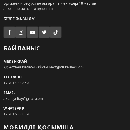
Бұл желілік ресурстың ақпараттық өнімдері 18 жастан
асқан азаматтарға арналған.
БІЗГЕ ЖАЗЫЛУ
БАЙЛАНЫС
МЕКЕН-ЖАЙ
ҚР, Астана қаласы, Әбікен Бектұров көшесі, 4/3
ТЕЛЕФОН
+7 701 933 8520
EMAIL
aktan.yeltay@gmail.com
WHATSAPP
+7 701 933 8520
МОБИЛДІ ҚОСЫМША