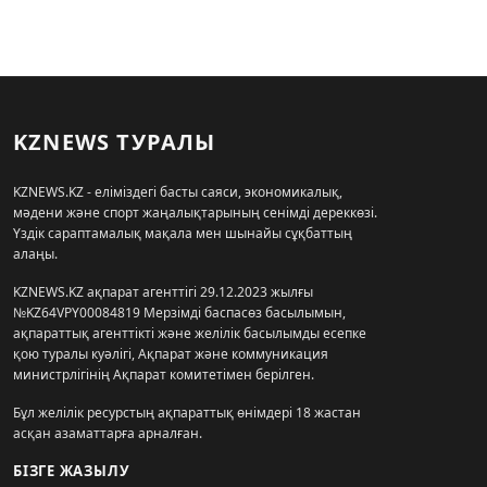
KZNEWS ТУРАЛЫ
KZNEWS.KZ - еліміздегі басты саяси, экономикалық,
мәдени және спорт жаңалықтарының сенімді дереккөзі.
Үздік сараптамалық мақала мен шынайы сұқбаттың
алаңы.
KZNEWS.KZ ақпарат агенттігі 29.12.2023 жылғы
№KZ64VPY00084819 Мерзімді баспасөз басылымын,
ақпараттық агенттікті және желілік басылымды есепке
қою туралы куәлігі, Ақпарат және коммуникация
министрлігінің Ақпарат комитетімен берілген.
Бұл желілік ресурстың ақпараттық өнімдері 18 жастан
асқан азаматтарға арналған.
БІЗГЕ ЖАЗЫЛУ