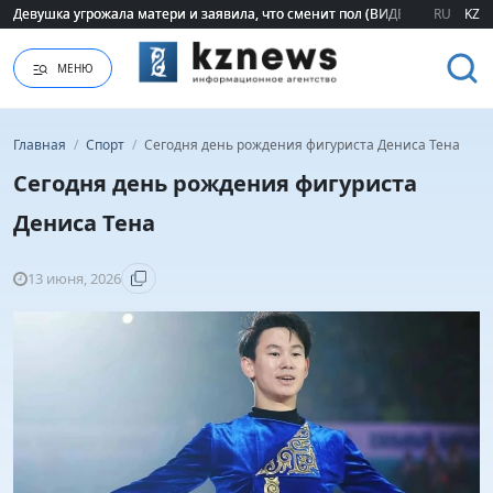
Девушка угрожала матери и заявила, что сменит пол (ВИДЕО)
Девушка угрожала матери и заявила, что сменит пол (ВИДЕО)
RU
KZ
МЕНЮ
Главная
/
Спорт
/
Сегодня день рождения фигуриста Дениса Тена
Сегодня день рождения фигуриста
Дениса Тена
13 июня, 2026