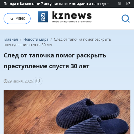
Погода в Казахстане 7 августа: на юге ожидается жара до +40 градусов
Погода в Казахстане 7 августа: на юге ожидается жара до +40 градусов
RU
KZ
МЕНЮ
Главная
/
Новости мира
/
След от тапочка помог раскрыть
преступление спустя 30 лет
След от тапочка помог раскрыть
преступление спустя 30 лет
29 июня, 2026