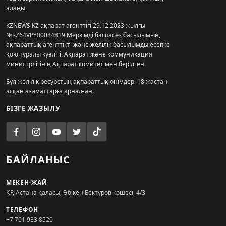
алаңы.
KZNEWS.KZ ақпарат агенттігі 29.12.2023 жылғы
№KZ64VPY00084819 Мерзімді баспасөз басылымын,
ақпараттық агенттікті және желілік басылымды есепке
қою туралы куәлігі, Ақпарат және коммуникация
министрлігінің Ақпарат комитетімен берілген.
Бұл желілік ресурстың ақпараттық өнімдері 18 жастан
асқан азаматтарға арналған.
БІЗГЕ ЖАЗЫЛУ
БАЙЛАНЫС
МЕКЕН-ЖАЙ
ҚР, Астана қаласы, Әбікен Бектұров көшесі, 4/3
ТЕЛЕФОН
+7 701 933 8520