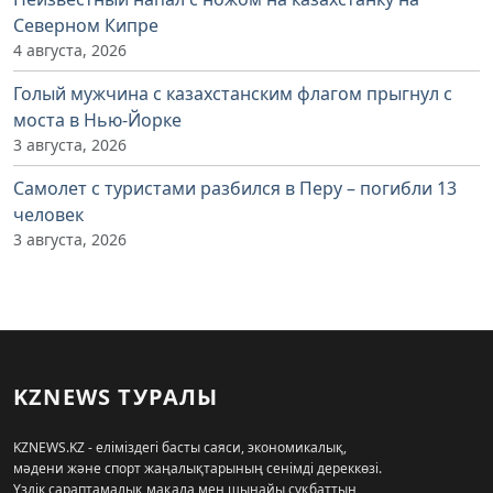
Северном Кипре
4 августа, 2026
Голый мужчина с казахстанским флагом прыгнул с
моста в Нью-Йорке
3 августа, 2026
Самолет с туристами разбился в Перу – погибли 13
человек
3 августа, 2026
KZNEWS ТУРАЛЫ
KZNEWS.KZ - еліміздегі басты саяси, экономикалық,
мәдени және спорт жаңалықтарының сенімді дереккөзі.
Үздік сараптамалық мақала мен шынайы сұқбаттың