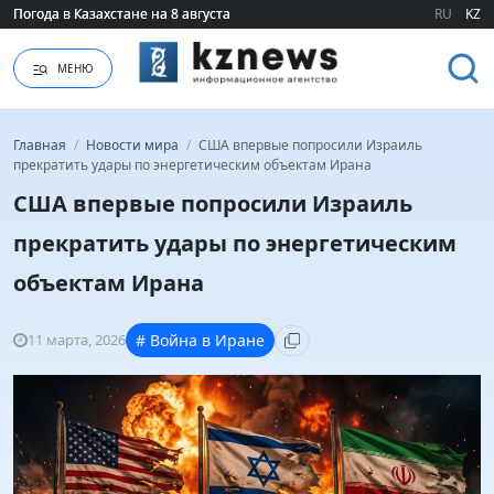
Погода в Казахстане на 8 августа
Погода в Казахстане на 8 августа
RU
KZ
МЕНЮ
Главная
/
Новости мира
/
США впервые попросили Израиль
прекратить удары по энергетическим объектам Ирана
США впервые попросили Израиль
прекратить удары по энергетическим
объектам Ирана
11 марта, 2026
# Война в Иране