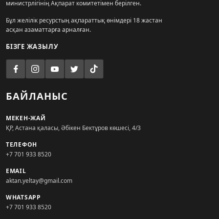
министрлігінің Ақпарат комитетімен берілген.
Бұл желілік ресурстың ақпараттық өнімдері 18 жастан
асқан азаматтарға арналған.
БІЗГЕ ЖАЗЫЛУ
БАЙЛАНЫС
МЕКЕН-ЖАЙ
ҚР, Астана қаласы, Әбікен Бектұров көшесі, 4/3
ТЕЛЕФОН
+7 701 933 8520
EMAIL
aktan.yeltay@gmail.com
WHATSAPP
+7 701 933 8520