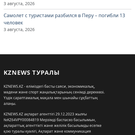
3 августа, 2026
Самолет с туристами разбился в Перу – погибли 13
человек
3 августа, 2026
KZNEWS ТУРАЛЫ
KZNEWS.KZ - еліміздегі басты саяси, экономикалық,
мәдени және спорт жаңалықтарының сенімді дереккөзі.
Үздік сараптамалық мақала мен шынайы сұқбаттың
алаңы.
KZNEWS.KZ ақпарат агенттігі 29.12.2023 жылғы
№KZ64VPY00084819 Мерзімді баспасөз басылымын,
ақпараттық агенттікті және желілік басылымды есепке
қою туралы куәлігі, Ақпарат және коммуникация