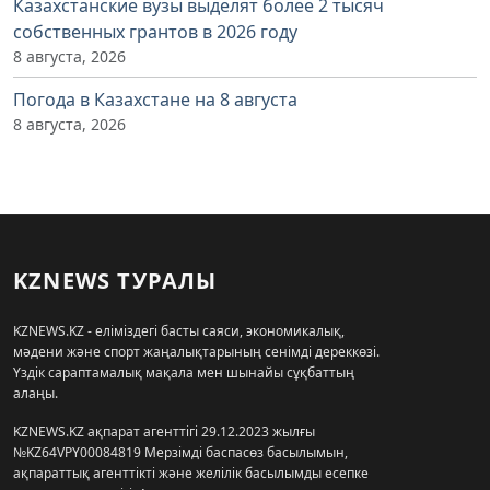
Казахстанские вузы выделят более 2 тысяч
собственных грантов в 2026 году
8 августа, 2026
Погода в Казахстане на 8 августа
8 августа, 2026
KZNEWS ТУРАЛЫ
KZNEWS.KZ - еліміздегі басты саяси, экономикалық,
мәдени және спорт жаңалықтарының сенімді дереккөзі.
Үздік сараптамалық мақала мен шынайы сұқбаттың
алаңы.
KZNEWS.KZ ақпарат агенттігі 29.12.2023 жылғы
№KZ64VPY00084819 Мерзімді баспасөз басылымын,
ақпараттық агенттікті және желілік басылымды есепке