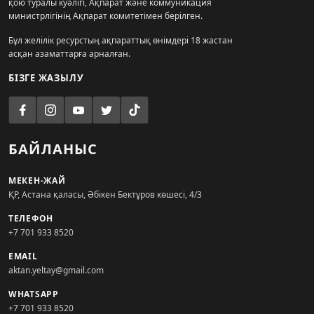
қою туралы куәлігі, Ақпарат және коммуникация
министрлігінің Ақпарат комитетімен берілген.
Бұл желілік ресурстың ақпараттық өнімдері 18 жастан
асқан азаматтарға арналған.
БІЗГЕ ЖАЗЫЛУ
БАЙЛАНЫС
МЕКЕН-ЖАЙ
ҚР, Астана қаласы, Әбікен Бектұров көшесі, 4/3
ТЕЛЕФОН
+7 701 933 8520
EMAIL
aktan.yeltay@gmail.com
WHATSAPP
+7 701 933 8520