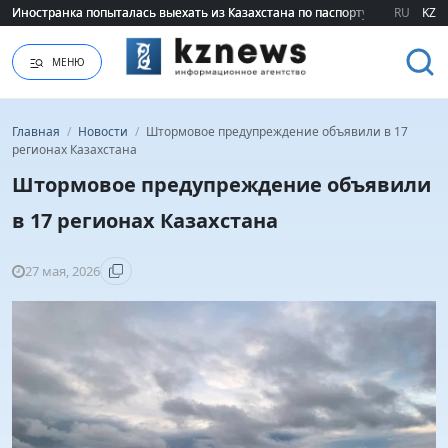
Иностранка попыталась выехать из Казахстана по паспорту сестры
Иностранка попыталась выехать из Казахстана по паспорту сестры
RU
KZ
МЕНЮ
Главная
/
Новости
/
Штормовое предупреждение объявили в 17
регионах Казахстана
Штормовое предупреждение объявили
в 17 регионах Казахстана
27 мая, 2026